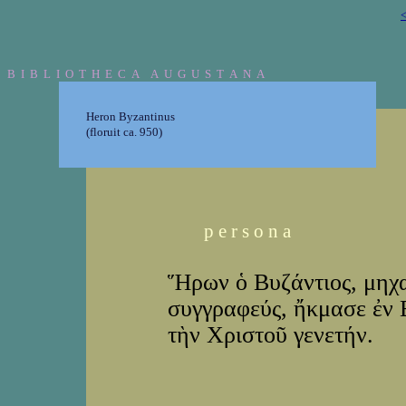
<
B I B L I O T H E C A A U G U S T A N A
Heron Byzantinus
(floruit ca. 950)
p e r s o n a
Ἥρων ὁ Βυζάντιος, μηχα
συγγραφεύς, ἤκμασε ἐν Β
τὴν Χριστοῦ γενετήν.