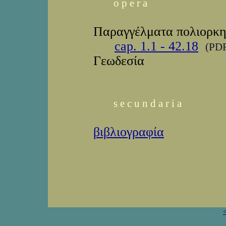
o p e r a
Παραγγέλματα πολιορκη
cap. 1.1 - 42.18
(PDF
Γεωδεσία
s e c u n d a r i a
βιβλιογραφία
<