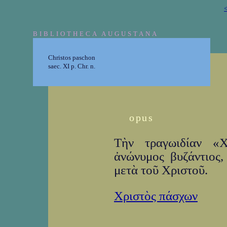
<
BIBLIOTHECA AUGUSTANA
Christos paschon
saec. XI p. Chr. n.
opus
Τὴν τραγωιδίαν «Χ
ἀνώνυμος βυζάντιος,
μετὰ τοῦ Χριστοῦ.
Χριστὸς πάσχων