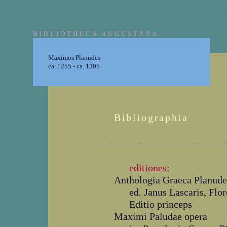
BIBLIOTHECA AUGUSTANA
Maximos Planudes
ca. 1255 - ca. 1305
Bibliographia
_______________________________________
editiones:
Anthologia Graeca Planud
ed. Janus Lascaris, Fl
Editio princeps
Maximi Paludae opera