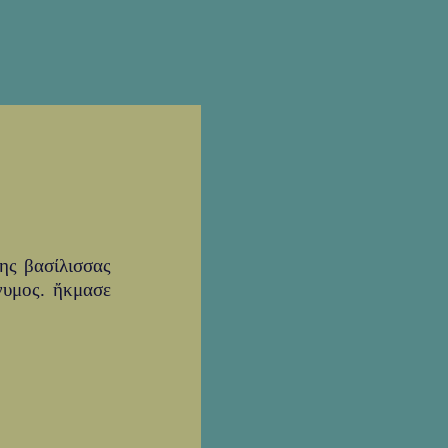
ης βασίλισσας
νυμος. ἤκμασε