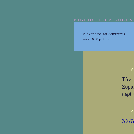
BIBLIOTHECA AUGUS
Alexandros kai Semiramis
saec. XIV p. Chr. n.
p
Τὸν 
Συρί
περὶ 
o
Ἀλέξ