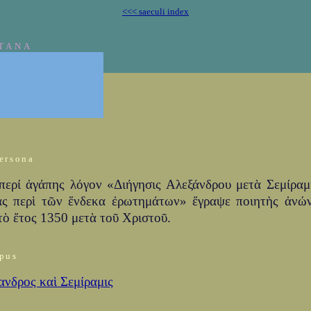
<<< saeculi index
TANA
ersona
περί ἀγάπης λόγον «Διήγησις Αλεξάνδρου μετὰ Σεμίραμ
ας περὶ τῶν ἕνδεκα ἐρωτημάτων» ἔγραψε ποιητὴς ἀνώ
τὸ ἔτος 1350 μετὰ τοῦ Χριστοῦ.
pus
ανδρος καὶ Σεμίραμις