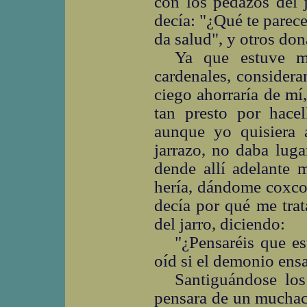
con los pedazos del 
decía: "¿Qué te parec
da salud", y otros don
Ya que estuve m
cardenales, considera
ciego ahorraría de mí
tan presto por hac
aunque yo quisiera 
jarrazo, no daba luga
dende allí adelante 
hería, dándome coxco
decía por qué me trat
del jarro, diciendo:
"¿Pensaréis que e
oíd si el demonio ensa
Santiguándose los
pensara de un muchach