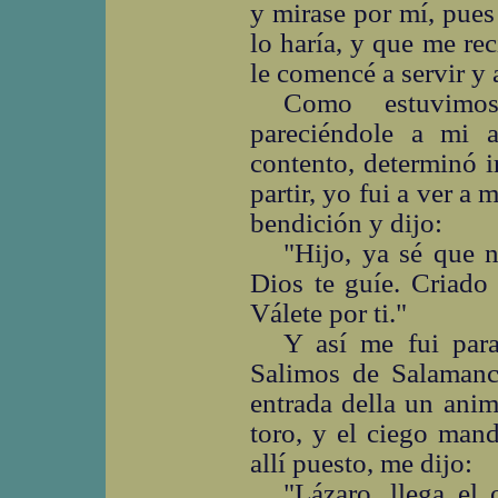
y mirase por mí, pues
lo haría, y que me re
le comencé a servir y 
Como estuvimo
pareciéndole a mi 
contento, determinó i
partir, yo fui a ver a
bendición y dijo:
"Hijo, ya sé que 
Dios te guíe. Criado
Válete por ti."
Y así me fui par
Salimos de Salamanca
entrada della un anim
toro, y el ciego man
allí puesto, me dijo:
"Lázaro, llega el 