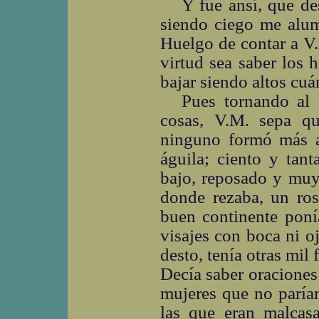
Y fue ansí, que de
siendo ciego me alumb
Huelgo de contar a V.
virtud sea saber los 
bajar siendo altos cuá
Pues tornando al
cosas, V.M. sepa q
ninguno formó más as
águila; ciento y tan
bajo, reposado y muy 
donde rezaba, un ro
buen continente poní
visajes con boca ni o
desto, tenía otras mil
Decía saber oraciones
mujeres que no parían
las que eran malcasa