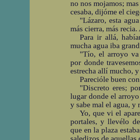
no nos mojamos; mas c
cesaba, dijóme el cieg
"Lázaro, esta agu
más cierra, más recia
Para ir allá, hab
mucha agua iba grande
"Tío, el arroyo v
por donde travesemos
estrecha allí mucho, y
Parecióle buen con
"Discreto eres; po
lugar donde el arroyo
y sabe mal el agua, y 
Yo, que vi el apar
portales, y llevélo d
que en la plaza estaba
saledizos de aquellas 