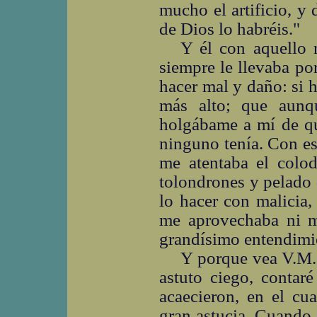
mucho el artificio, y 
de Dios lo habréis."
Y él con aquello 
siempre le llevaba po
hacer mal y daño: si ha
más alto; que aunq
holgábame a mí de qu
ninguno tenía. Con es
me atentaba el colodr
tolondrones y pelado
lo hacer con malicia,
me aprovechaba ni me
grandísimo entendimie
Y porque vea V.M. 
astuto ciego, conta
acaecieron, en el cu
gran astucia. Cuando