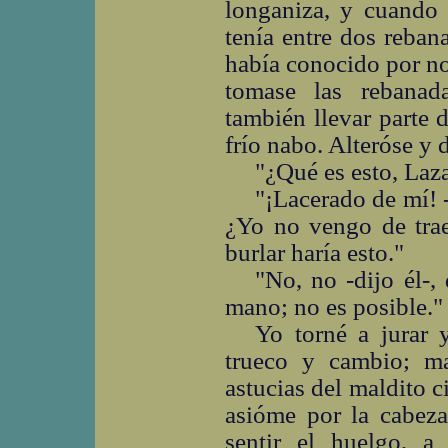
longaniza, y cuando 
tenía entre dos reban
había conocido por n
tomase las rebanad
también llevar parte d
frío nabo. Alteróse y d
"¿Qué es esto, Laza
"¡Lacerado de mí! -
¿Yo no vengo de trae
burlar haría esto."
"No, no -dijo él-,
mano; no es posible."
Yo torné a jurar 
trueco y cambio; m
astucias del maldito 
asióme por la cabeza
sentir el huelgo, 