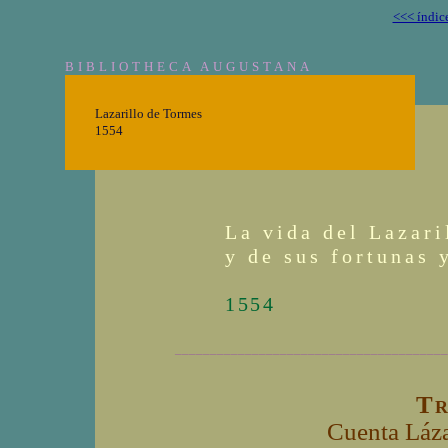
<<< índic
BIBLIOTHECA AUGUSTANA
Lazarillo de Tormes
1554
La vida del Lazari
y de sus fortunas 
1554
_______________________________________
Tr
Cuenta Láza