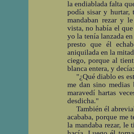
la endiablada falta qu
podía sisar y hurtar,
mandaban rezar y le
vista, no había el qu
yo la tenía lanzada en
presto que él echa
aniquilada en la mita
ciego, porque al tien
blanca entera, y decía
"¿Qué diablo es es
me dan sino medias b
maravedí hartas vece
desdicha."
También él abreviab
acababa, porque me t
la mandaba rezar, le t
hacía. Luego él torn