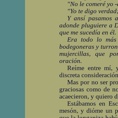
"No le comeré yo -
"Yo te digo verdad; 
Y ansí pasamos a
adonde pluguiere a D
que me sucedía en él.
Era todo lo más
bodegoneras y turron
mujercillas, que p
oración.
Reíme entre mí,
discreta consideración
Mas por no ser pro
graciosas como de no
acaecieron, y quiero d
Estábamos en Esca
mesón, y dióme un pe
que la longaniza habí