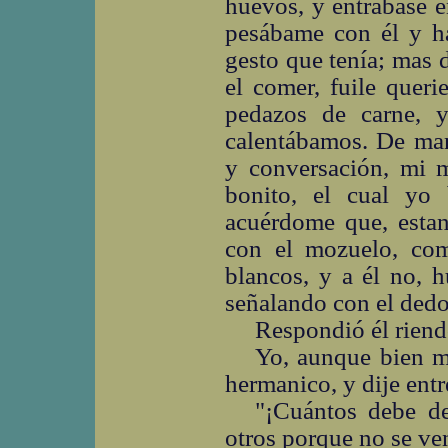
huevos, y entrábase e
pesábame con él y ha
gesto que tenía; mas 
el comer, fuile queri
pedazos de carne, 
calentábamos. De man
y conversación, mi 
bonito, el cual yo
acuérdome que, estan
con el mozuelo, co
blancos, y a él no, 
señalando con el dedo
Respondió él riend
Yo, aunque bien m
hermanico, y dije entr
"¡Cuántos debe d
otros porque no se ve