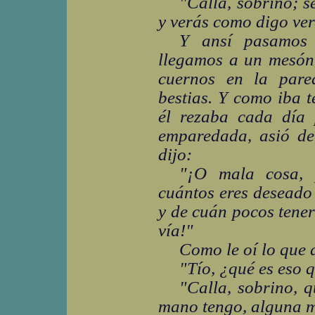
"Calla, sobrino; s
y verás como digo ve
Y ansí pasamos 
llegamos a un mesón,
cuernos en la pare
bestias. Y como iba t
él rezaba cada día
emparedada, asió de
dijo:
"¡O mala cosa, 
cuántos eres deseado
y de cuán pocos tener
vía!"
Como le oí lo que d
"Tío, ¿qué es eso 
"Calla, sobrino, q
mano tengo, alguna m