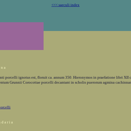
<<< saeculi index
o n a
nti porcelli ignotus est, floruit ca. annum 350. Hieronymos in praefatione libri XI
entum Grunnii Corocottae porcelli decantant in scholis puerorum agmina cachinna
orcelli
 d a r i a