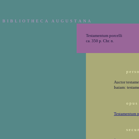
B I B L I O T H E C A A U G U S T A N A
Testamentum porcelli
ca. 350 p. Chr. n.
p e r s 
Auctor testame
Isaiam: testam
o p u s
Testamentum p
s e c u n