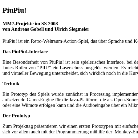
PiuPiu!
MM7-Projekte im SS 2008
von Andreas Gobell und Ulrich Siegmeier
PiuPiu! ist ein Retro-Weltraum-Action-Spiel, das über Sprache und 
Das PiuPiu!-Interface
Eine Besonderheit von PiuPiu! ist sein spielerisches Interface, be
lautes Rufen von "PIU!" ein Laserschuss ausgelöst werden. Es reicht 
und virtueller Bewegung unterscheidet, sich wirklich noch in die Kurv
Technik
Ein Prototyp des Spiels wurde zunächst in Processing implementie
aufsetzende Game-Engine für die Java-Plattform, die als Open-Sour
oder eine Wiimote erfolgen kann und die Audioeingabe über ein Mikro
Der Prototyp
Zum Projekttag präsentieren wir einen ersten Prototypen mit einfach
sich vor allem auch mit der Programmierung mithilfe der jMonkey-Eng