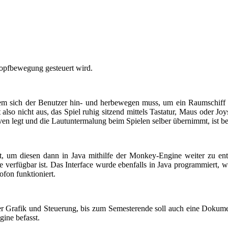
Kopfbewegung gesteuert wird.
i dem sich der Benutzer hin- und herbewegen muss, um ein Raumschiff
also nicht aus, das Spiel ruhig sitzend mittels Tastatur, Maus oder Jo
en legt und die Lautuntermalung beim Spielen selber übernimmt, ist bei
rt, um diesen dann in Java mithilfe der Monkey-Engine weiter zu en
ce verfügbar ist. Das Interface wurde ebenfalls in Java programmiert
fon funktioniert.
er Grafik und Steuerung, bis zum Semesterende soll auch eine Dokument
ine befasst.