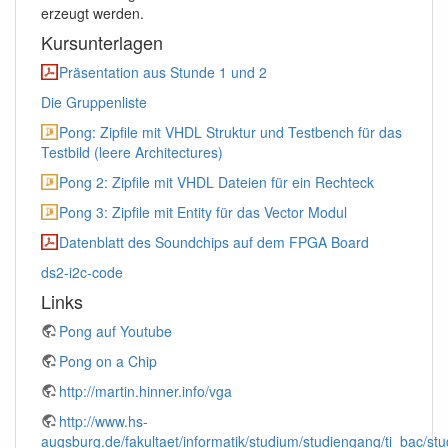
erzeugt werden.
Kursunterlagen
Präsentation aus Stunde 1 und 2
Die Gruppenliste
Pong: Zipfile mit VHDL Struktur und Testbench für das
Testbild (leere Architectures)
Pong 2: Zipfile mit VHDL Dateien für ein Rechteck
Pong 3: Zipfile mit Entity für das Vector Modul
Datenblatt des Soundchips auf dem FPGA Board
ds2-i2c-code
Links
Pong auf Youtube
Pong on a Chip
http://martin.hinner.info/vga
http://www.hs-
augsburg.de/fakultaet/informatik/studium/studiengang/ti_bac/stu