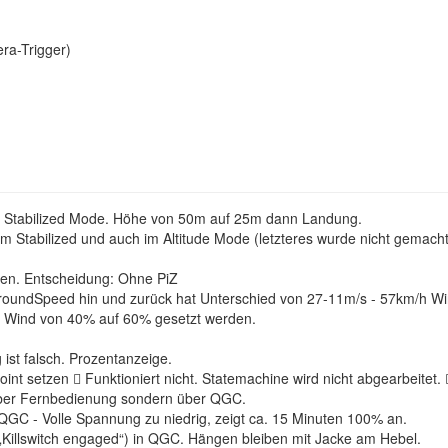
ra-Trigger)
m Stabilized Mode. Höhe von 50m auf 25m dann Landung.
m Stabilized und auch im Altitude Mode (letzteres wurde nicht gemacht
chen. Entscheidung: Ohne PiZ
oundSpeed hin und zurück hat Unterschied von 27-11m/s - 57km/h Wi
i Wind von 40% auf 60% gesetzt werden.
ist falsch. Prozentanzeige.
int setzen  Funktioniert nicht. Statemachine wird nicht abgearbeitet
t über Fernbedienung sondern über QGC.
QGC - Volle Spannung zu niedrig, zeigt ca. 15 Minuten 100% an.
m („Killswitch engaged“) in QGC. Hängen bleiben mit Jacke am Hebel.