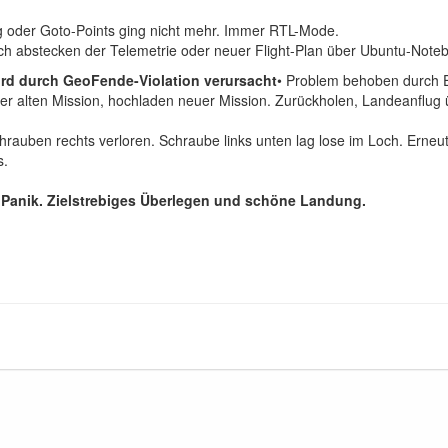
ug oder Goto-Points ging nicht mehr. Immer RTL-Mode.
ch abstecken der Telemetrie oder neuer Flight-Plan über Ubuntu-Noteboo
ird durch GeoFende-Violation verursacht
• Problem behoben durch E
r alten Mission, hochladen neuer Mission. Zurückholen, Landeanflug 
rauben rechts verloren. Schraube links unten lag lose im Loch. Erneu
s.
e Panik. Zielstrebiges Überlegen und schöne Landung.