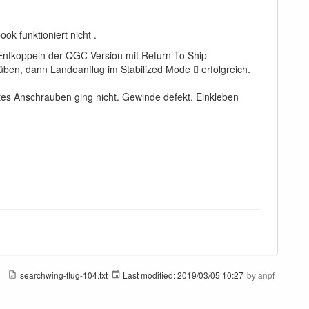
k funktioniert nicht .
ntkoppeln der QGC Version mit Return To Ship
üben, dann Landeanflug im Stabilized Mode  erfolgreich.
tes Anschrauben ging nicht. Gewinde defekt. Einkleben
searchwing-flug-104.txt
Last modified:
2019/03/05 10:27
by
anpf