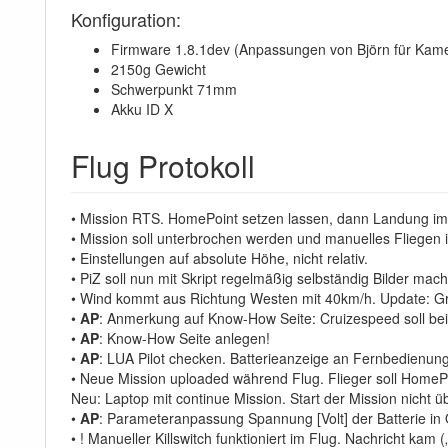
Konfiguration:
Firmware 1.8.1dev (Anpassungen von Björn für Kame
2150g Gewicht
Schwerpunkt 71mm
Akku ID X
Flug Protokoll
• Mission RTS. HomePoint setzen lassen, dann Landung i
• Mission soll unterbrochen werden und manuelles Fliegen i
• Einstellungen auf absolute Höhe, nicht relativ.
• PiZ soll nun mit Skript regelmäßig selbständig Bilder ma
• Wind kommt aus Richtung Westen mit 40km/h. Update: Gr
•
AP
: Anmerkung auf Know-How Seite: Cruizespeed soll be
•
AP
: Know-How Seite anlegen!
•
AP
: LUA Pilot checken. Batterieanzeige an Fernbedienung 
• Neue Mission uploaded während Flug. Flieger soll HomePo
Neu: Laptop mit continue Mission. Start der Mission nich
•
AP
: Parameteranpassung Spannung [Volt] der Batterie in 
• ! Manueller Killswitch funktioniert im Flug. Nachricht ka