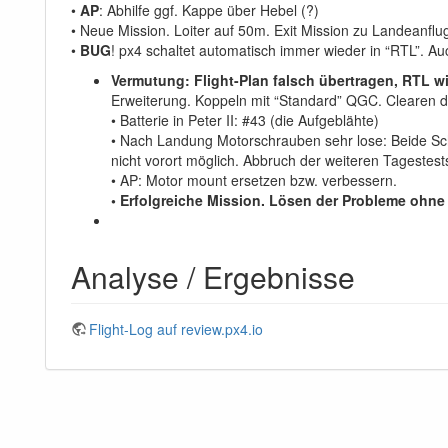
•
AP
: Abhilfe ggf. Kappe über Hebel (?)
• Neue Mission. Loiter auf 50m. Exit Mission zu Landeanfl
•
BUG
! px4 schaltet automatisch immer wieder in “RTL”. Au
Vermutung: Flight-Plan falsch übertragen, RTL w
Erweiterung. Koppeln mit “Standard” QGC. Clearen de
• Batterie in Peter II: #43 (die Aufgeblähte)
• Nach Landung Motorschrauben sehr lose: Beide Sch
nicht vorort möglich. Abbruch der weiteren Tagestest
• AP: Motor mount ersetzen bzw. verbessern.
• Erfolgreiche Mission. Lösen der Probleme ohn
Analyse / Ergebnisse
Flight-Log auf review.px4.io