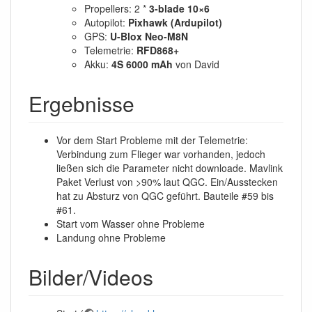
Propellers: 2 *
3-blade 10×6
Autopilot:
Pixhawk (Ardupilot)
GPS:
U-Blox Neo-M8N
Telemetrie:
RFD868+
Akku:
4S 6000 mAh
von David
Ergebnisse
Vor dem Start Probleme mit der Telemetrie:
Verbindung zum Flieger war vorhanden, jedoch
ließen sich die Parameter nicht downloade. Mavlink
Paket Verlust von >90% laut QGC. Ein/Ausstecken
hat zu Absturz von QGC geführt. Bauteile #59 bis
#61.
Start vom Wasser ohne Probleme
Landung ohne Probleme
Bilder/Videos