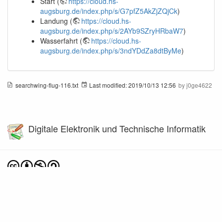
Start (
https://cloud.hs-
augsburg.de/index.php/s/G7pfZ5AkZjZQjCk
)
Landung (
https://cloud.hs-
augsburg.de/index.php/s/2AYb9SZryHRbaW7
)
Wasserfahrt (
https://cloud.hs-
augsburg.de/index.php/s/3ndYDdZa8dtByMe
)
searchwing-flug-116.txt
Last modified:
2019/10/13 12:56
by
j0ge4622
Digitale Elektronik und Technische Informatik
Except where otherwise noted, content on this wiki is licensed under the following license:
CC Attribution-Noncommercial-Share Alike 4.0 International