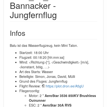
Bannacker -
Jungfernflug
Infos
Balu ist das Wasserflugzeug, kein Mini Talon.
Startzeit: 18:00 Uhr
Flugzeit: 00:18:20 [hh:mm:ss]
Wind: <Richtung>[°], <Geschwindigkeit> [m/s],
<konstant, böig, …>
Art des Starts: Wasser
Beteiligte: Simon, Jonas, David, Mülli
Grund des Fluges: Jungfernflug
Flight Review:
https://plot.dron.ee/A5gU
Fliegerconfig:
Motor: 2 *
AeroStar 3536 850KV Brushless
Outrunner
ESC: 2 *
AeroStar 30A RVS