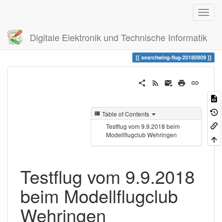
Digitale Elektronik und Technische Informatik
Trace
searchwing-flug-20180909
searchwing-flug-20180909
Table of Contents
Testflug vom 9.9.2018 beim
Modellflugclub Wehringen
Testflug vom 9.9.2018
beim Modellflugclub
Wehringen