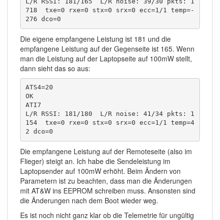
L/R RSSI: 181/165  L/R noise: 39/30 pkts: 1
718  txe=0 rxe=0 stx=0 srx=0 ecc=1/1 temp=-
276 dco=0
Die eigene empfangene Leistung ist 181 und die
empfangene Leistung auf der Gegenseite ist 165. Wenn
man die Leistung auf der Laptopseite auf 100mW stellt,
dann sieht das so aus:
ATS4=20

OK

ATI7

L/R RSSI: 181/180  L/R noise: 41/34 pkts: 1
154  txe=0 rxe=0 stx=0 srx=0 ecc=1/1 temp=4
2 dco=0
Die empfangene Leistung auf der Remoteseite (also im
Flieger) steigt an. Ich habe die Sendeleistung im
Laptopsender auf 100mW erhöht. Beim Ändern von
Parametern ist zu beachten, dass man die Änderungen
mit AT&W ins EEPROM schreiben muss. Ansonsten sind
die Änderungen nach dem Boot wieder weg.
Es ist noch nicht ganz klar ob die Telemetrie für ungültig