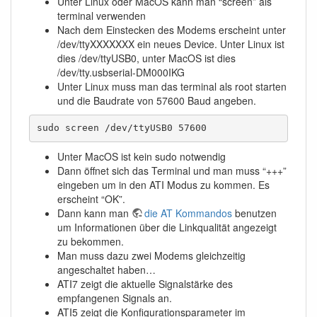
Unter Linux oder MacOS kann man “screen” als
terminal verwenden
Nach dem Einstecken des Modems erscheint unter
/dev/ttyXXXXXXX ein neues Device. Unter Linux ist
dies /dev/ttyUSB0, unter MacOS ist dies
/dev/tty.usbserial-DM000IKG
Unter Linux muss man das terminal als root starten
und die Baudrate von 57600 Baud angeben.
sudo screen /dev/ttyUSB0 57600
Unter MacOS ist kein sudo notwendig
Dann öffnet sich das Terminal und man muss “+++”
eingeben um in den ATI Modus zu kommen. Es
erscheint “OK”.
Dann kann man
die AT Kommandos
benutzen
um Informationen über die Linkqualität angezeigt
zu bekommen.
Man muss dazu zwei Modems gleichzeitig
angeschaltet haben…
ATI7 zeigt die aktuelle Signalstärke des
empfangenen Signals an.
ATI5 zeigt die Konfigurationsparameter im