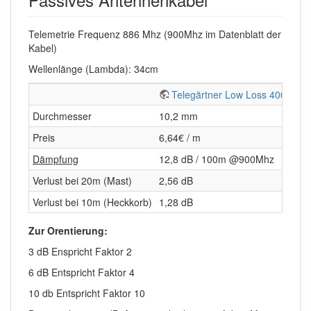
Telemetrie Frequenz 886 Mhz (900Mhz im Datenblatt der
Kabel)
Wellenlänge (Lambda): 34cm
Telegärtner Low Loss 400
T
Durchmesser
10,2 mm
6,1
Preis
6,64€ / m
2,6
Dämpfung
12,8 dB / 100m @900Mhz
25 
Verlust bei 20m (Mast)
2,56 dB
5 d
Verlust bei 10m (Heckkorb)
1,28 dB
2,5
Zur Orentierung:
3 dB Enspricht Faktor 2
6 dB Entspricht Faktor 4
10 db Entspricht Faktor 10