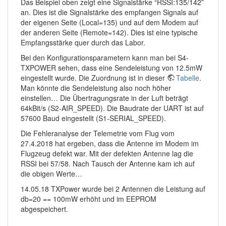
Das Beispiel oben zeigt eine Signalstärke “RSSI:135/142”
an. Dies ist die Signalstärke des empfangen Signals auf
der eigenen Seite (Local=135) und auf dem Modem auf
der anderen Seite (Remote=142). Dies ist eine typische
Empfangsstärke quer durch das Labor.
Bei den Konfigurationsparametern kann man bei S4-
TXPOWER sehen, dass eine Sendeleistung von 12.5mW
eingestellt wurde. Die Zuordnung ist in dieser
Tabelle
.
Man könnte die Sendeleistung also noch höher
einstellen… Die Übertragungsrate in der Luft beträgt
64kBit/s (S2-AIR_SPEED). Die Baudrate der UART ist auf
57600 Baud eingestellt (S1-SERIAL_SPEED).
Die Fehleranalyse der Telemetrie vom Flug vom
27.4.2018 hat ergeben, dass die Antenne im Modem im
Flugzeug defekt war. Mit der defekten Antenne lag die
RSSI bei 57/58. Nach Tausch der Antenne kam ich auf
die obigen Werte…
14.05.18 TXPower wurde bei 2 Antennen die Leistung auf
db=20 == 100mW erhöht und im EEPROM
abgespeichert.