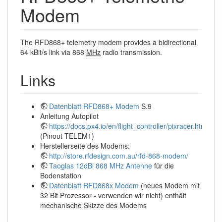
Modem
The RFD868+ telemetry modem provides a bidirectional
64 kBit/s link via 868
MHz
radio transmission.
Links
Datenblatt RFD868+ Modem
S.9
Anleitung Autopilot
https://docs.px4.io/en/flight_controller/pixracer.html
(Pinout TELEM1)
Herstellerseite des Modems:
http://store.rfdesign.com.au/rfd-868-modem/
Taoglas 12dBi 868 MHz Antenne
für die
Bodenstation
Datenblatt RFD868x Modem
(neues Modem mit
32 Bit Prozessor - verwenden wir nicht) enthält
mechanische Skizze des Modems