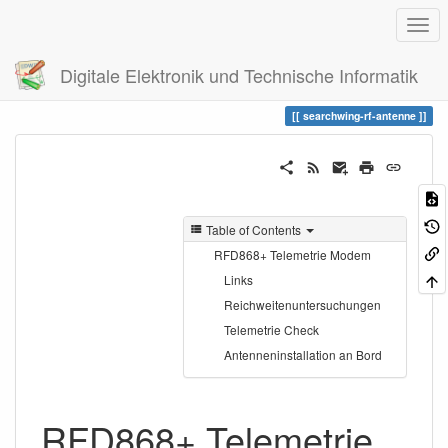
Digitale Elektronik und Technische Informatik
Trace
searchwing-rf-antenne
searchwing-rf-antenne
Table of Contents
RFD868+ Telemetrie Modem
Links
Reichweitenuntersuchungen
Telemetrie Check
Antenneninstallation an Bord
RFD868+ Telemetrie