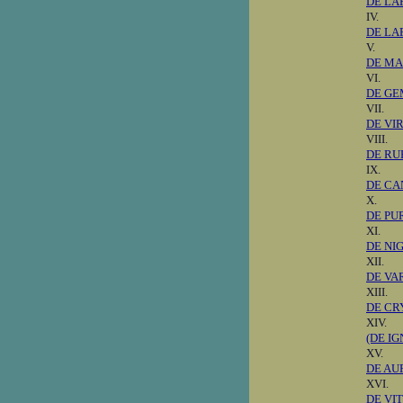
DE LA
IV.
DE LA
V.
DE MA
VI.
DE GE
VII.
DE VI
VIII.
DE RU
IX.
DE CA
X.
DE PU
XI.
DE NIG
XII.
DE VAR
XIII.
DE CR
XIV.
(DE IGN
XV.
DE AUR
XVI.
DE VI