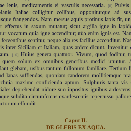
ae lenis, medicamentis ei vasculis necessaria.
Pulvis 
[8]
olanis Italiae colligitur collibus, opponiturque ad su
usque frangendos. Nam mersus aquis protinus lapis fit, un
or effectus in saxum mutatur; sicut argilla igne in lapi
ur vocatum quia igne accenditur; πῦρ enim ignis est. Nam
 ferventibus sentitur, neque alia res facilius accenditur. Nas
is inter Siciliam et Italiam, quas ardere dicunt. Invenitur e
ssum.
Huius genera quattuor. Vivum, quod foditur, tr
[10]
t, quem solum ex omnibus generibus medici utuntur. 
lant glebam, usibus tantum fullonum familiare. Tertium l
 ad lanas suffiendas, quoniam candorem mollitiemque pra
ychnia maxime conficienda aptum. Sulphuris tanta vis 
iales deprehendat nidore suo inpositus ignibus ardescens.
que subdita circumferens exardescentis repercussu pallor
ctorum effundit.
Caput II.
DE GLEBIS EX AQUA.