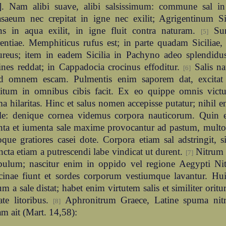
t]. Nam alibi suave, alibi salsissimum: commune sal in 
asaeum nec crepitat in igne nec exilit; Agrigentinum Si
ens in aqua exilit, in igne fluit contra naturam.
Sun
[5]
rentiae. Memphiticus rufus est; in parte quadam Siciliae,
ureus; item in eadem Sicilia in Pachyno adeo splendidus
nes reddat; in Cappadocia crocinus effoditur.
Salis na
[6]
ad omnem escam. Pulmentis enim saporem dat, excitat a
titum in omnibus cibis facit. Ex eo quippe omnis victus
 hilaritas. Hinc et salus nomen accepisse putatur; nihil en
ole: denique cornea videmus corpora nauticorum. Quin 
ta et iumenta sale maxime provocantur ad pastum, multo l
que gratiores casei dote. Corpora etiam sal adstringit, sic
cta etiam a putrescendi labe vindicat ut durent.
Nitrum 
[7]
bulum; nascitur enim in oppido vel regione Aegypti Nit
cinae fiunt et sordes corporum vestiumque lavantur. Hu
m a sale distat; habet enim virtutem salis et similiter oritu
tate litoribus.
Aphronitrum Graece, Latine spuma nitr
[8]
m ait (Mart. 14,58):