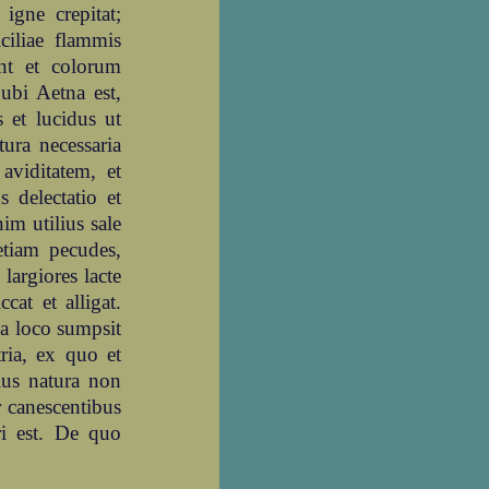
igne crepitat;
ciliae flammis
t et colorum
 ubi Aetna est,
 et lucidus ut
tura necessaria
viditatem, et
 delectatio et
im utilius sale
etiam pecudes,
argiores lacte
cat et alligat.
a loco sumpsit
ria, ex quo et
ius natura non
r canescentibus
i est. De quo