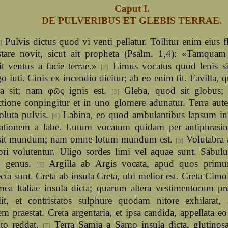
Caput I.
DE PULVERIBUS ET GLEBIS TERRAE.
Pulvis dictus quod vi venti pellatur. Tollitur enim eius fla
]
stare novit, sicut ait propheta (Psalm. 1,4): «Tamqua
it ventus a facie terrae.»
Limus vocatus quod lenis si
[2]
o luti. Cinis ex incendio dicitur; ab eo enim fit. Favilla,
cta sit; nam φῶς ignis est.
Gleba, quod sit globus; 
[3]
ctione conpingitur et in uno glomere adunatur. Terra aut
soluta pulvis.
Labina, eo quod ambulantibus lapsum infe
[4]
vationem a labe. Lutum vocatum quidam per antiphrasin
sit mundum; nam omne lotum mundum est.
Volutabra 
[5]
apri volutentur. Uligo sordes limi vel aquae sunt. Sabu
ae genus.
Argilla ab Argis vocata, apud quos prim
[6]
cta sunt. Creta ab insula Creta, ubi melior est. Creta Cimol
ea Italiae insula dicta; quarum altera vestimentorum pre
lit, et contristatos sulphure quodam nitore exhilarat,
em praestat. Creta argentaria, et ipsa candida, appellata 
nto reddat.
Terra Samia a Samo insula dicta, glutinosa
[7]