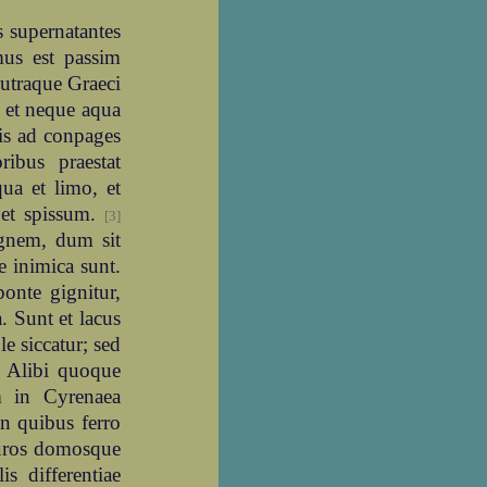
 supernatantes
mus est passim
 utraque Graeci
 et neque aqua
lis ad conpages
bus praestat
qua et limo, et
 et spissum.
[3]
ignem, dum sit
e inimica sunt.
ponte gignitur,
. Sunt et lacus
le siccatur; sed
. Alibi quoque
am in Cyrenaea
in quibus ferro
 muros domosque
s differentiae