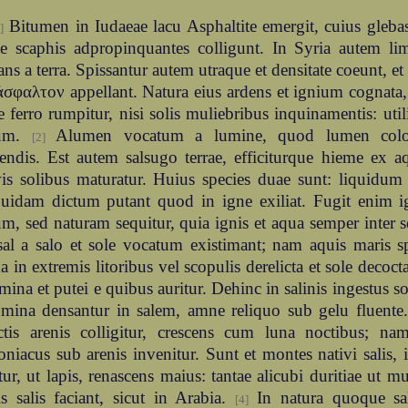
Bitumen in Iudaeae lacu Asphaltite emergit, cuius glebas
]
ae scaphis adpropinquantes colligunt. In Syria autem li
ans a terra. Spissantur autem utraque et densitate coeunt, et
σφαλτον appellant. Natura eius ardens et ignium cognata,
 ferro rumpitur, nisi solis muliebribus inquinamentis: uti
ium.
Alumen vocatum a lumine, quod lumen colori
[2]
endis. Est autem salsugo terrae, efficiturque hieme ex a
vis solibus maturatur. Huius species duae sunt: liquidum
quidam dictum putant quod in igne exiliat. Fugit enim 
m, sed naturam sequitur, quia ignis et aqua semper inter s
sal a salo et sole vocatum existimant; nam aquis maris s
 in extremis litoribus vel scopulis derelicta et sole decocta
umina et putei e quibus auritur. Dehinc in salinis ingestus so
umina densantur in salem, amne reliquo sub gelu fluente
actis arenis colligitur, crescens cum luna noctibus; n
iacus sub arenis invenitur. Sunt et montes nativi salis, 
tur, ut lapis, renascens maius: tantae alicubi duritiae ut
s salis faciant, sicut in Arabia.
In natura quoque sali
[4]