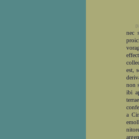
[1
nec 
proic
vorag
effe
colle
est, 
deri
non 
ibi 
terr
confe
a Cim
emol
nitor
arge