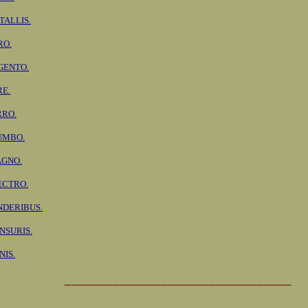
TALLIS.
RO.
GENTO.
RE.
RRO.
UMBO.
AGNO.
ECTRO.
NDERIBUS.
NSURIS.
NIS.
_________________________________