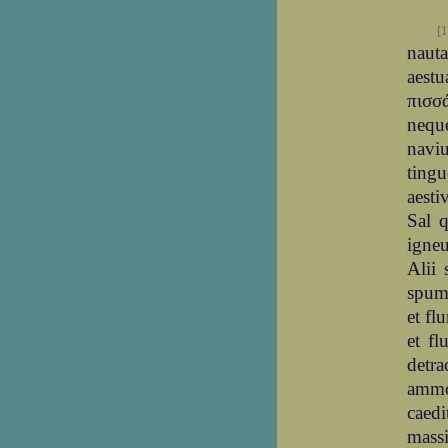
[1
naut
aestu
πισσά
neque
nav
tingu
aesti
Sal 
igneu
Alii 
spuma
et fl
et fl
detr
ammon
caedi
massi