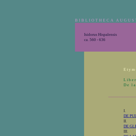
BIBLIOTHECA AUGUS
Isidorus Hispalensis
ca. 560 - 636
Etym
Libe
De la
_____________
I.
DE PU
II.
DE GL
III.