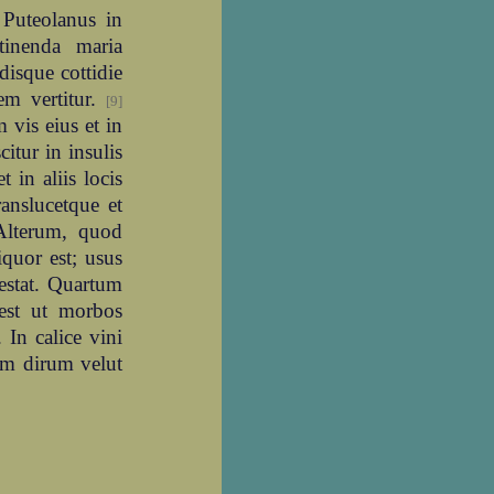
Puteolanus in
stinenda maria
disque cottidie
dem vertitur.
[9]
 vis eius et in
citur in insulis
t in aliis locis
anslucetque et
Alterum, quod
iquor est; usus
estat. Quartum
est ut morbos
 In calice vini
em dirum velut