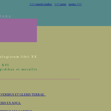
<<< operis index
<<< retro
porro >>>
TANA
ologiarum libri XX
r XVI
pidibus et metallis
______________________________________________
LVERIBUS ET GLEBIS TERRAE..
EBIS EX AQUA.