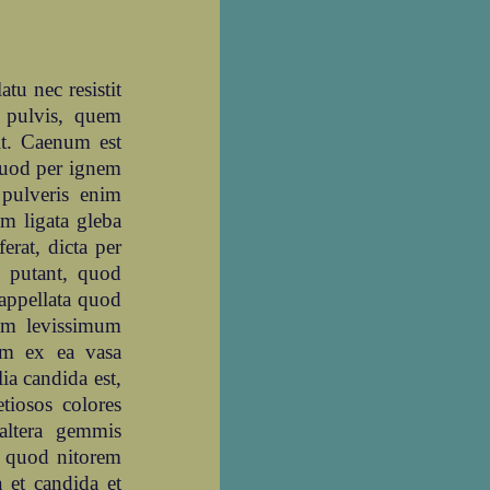
tu nec resistit
m pulvis, quem
t. Caenum est
 quod per ignem
pulveris enim
em ligata gleba
rat, dicta per
 putant, quod
appellata quod
lum levissimum
um ex ea vasa
ia candida est,
tiosos colores
 altera gemmis
eo quod nitorem
 et candida et