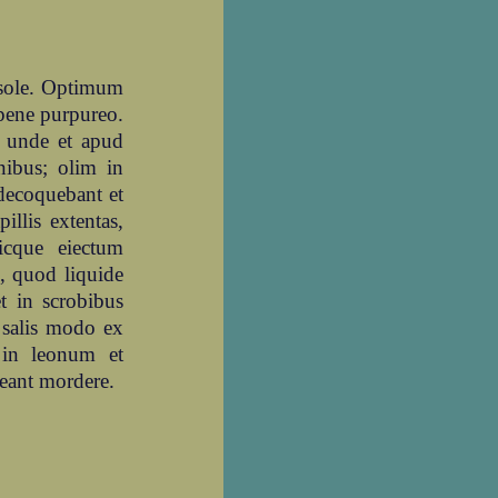
r sole. Optimum
 pene purpureo.
; unde et apud
nibus; olim in
decoquebant et
illis extentas,
sicque eiectum
, quod liquide
t in scrobibus
t salis modo ex
t in leonum et
eant mordere.