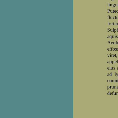
lingu
Pute
fluct
forti
Sulph
aquis
Aeoli
effo
vire
appel
eius
ad l
comit
pruna
defun