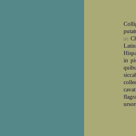
Colli
putat
Cha
[9]
Latin
Hispa
in pi
quib
sicca
colle
cavat
flag
ursor