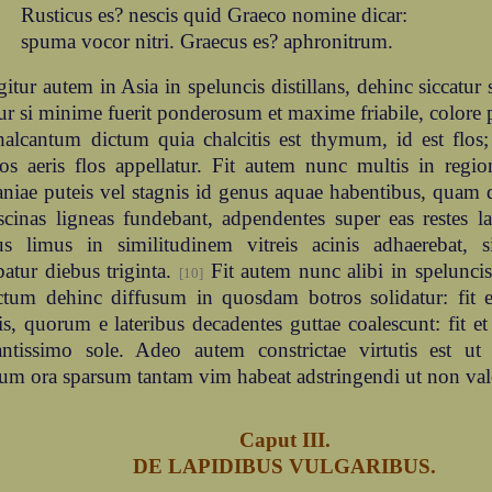
Rusticus es? nescis quid Graeco nomine dicar:
spuma vocor nitri. Graecus es? aphronitrum.
gitur autem in Asia in speluncis distillans, dehinc siccatu
ur si minime fuerit ponderosum et maxime friabile, colore
lcantum dictum quia chalcitis est thymum, id est flos
os aeris flos appellatur. Fit autem nunc multis in regio
niae puteis vel stagnis id genus aquae habentibus, quam 
scinas ligneas fundebant, adpendentes super eas restes lap
us limus in similitudinem vitreis acinis adhaerebat, 
batur diebus triginta.
Fit autem nunc alibi in speluncis
[10]
ctum dehinc diffusum in quosdam botros solidatur: fit e
is, quorum e lateribus decadentes guttae coalescunt: fit e
rantissimo sole. Adeo autem constrictae virtutis est u
um ora sparsum tantam vim habeat adstringendi ut non val
Caput III.
DE LAPIDIBUS VULGARIBUS.