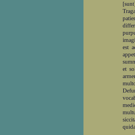
[sun
Trag
pati
diffe
purp
imagi
est 
appe
summa
et s
armen
multo
Defun
voca
medi
multu
sicci
quida