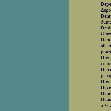
Depe
Δέρρ
Dem
dumt
Deni
Grae
Demi
aliam
potes
Divi
comm
Defr
perci
Divi
Deve
Dein
Deus
a Gr