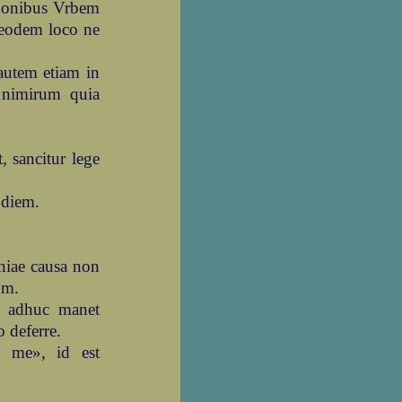
enonibus Vrbem
n eodem loco ne
autem etiam in
 nimirum quia
, sancitur lege
 diem.
niae causa non
um.
e adhuc manet
o deferre.
t me», id est