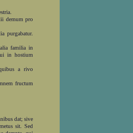
stria.
Alii demum pro
ia purgabatur.
alia familia in
qui in hostium
quibus a rivo
 omnem fructum
nibus dat; sive
etus sit. Sed