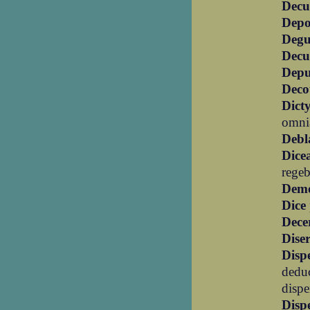
Decu
Depo
Degu
Decu
Dep
Deco
Dict
omnia
Debl
Dice
regeb
Dem
Dice
Dece
Diser
Disp
dedu
disp
Disp