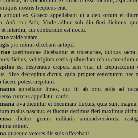
 constat, id vocabulum ex Graeco esse dictum, aspiratio
ntiquis nostris frequens erat.
m
antiqui ex Graeco appellabant ut a deo ortum et diu
n, ἀπὸ τοῦ Διός. Vnde adhuc sub diu fieri dicimus, qu
, et interdiu, cui contrarium est noctu.
tare
valde vitare.
gis
pro minus dicebant antiqui.
riae
caerimoniae dicebantur et tricenariae, quibus sacra 
nuis diebus, vel triginta certis quibusdam rebus carendum e
epitus
est desperatus crepera iam vita, ut crepusculum
s. Sive decrepitus dictus, quia propter senectutem nec 
 facere potest crepitum.
manus
appellatur limes, qui fit ab ortu solis ad occ
verso currens appellatur cardo.
umana
ova dicuntur et decumani fluctus, quia sunt magn
um maius nascitur, et fluctus decimus fieri maximus dicitu
ensa
dicitur genus militaris animadversionis, castig
minia minor.
ma
quaeque veteres dis suis offerebant.