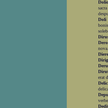
Doli
sacra
despu
Doli
boni
soleb
Diru
Dero
nova.
Dier
Diri
Deru
Diru
erat 
Deli
delic
Depu
verbe
Dedi