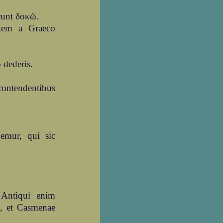
cunt δοκῶ.
tem a Graeco
 dederis.
contendentibus
emur, qui sic
Antiqui enim
re, et Casmenae