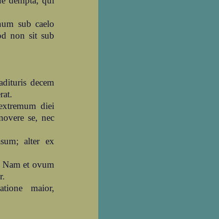
ne dempta, qui
rnum sub caelo
od non sit sub
adituris decem
rat.
 extremum diei
movere se, nec
asum; alter ex
a. Nam et ovum
r.
atione maior,