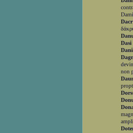
Dam
contr
Damia
Dacr
δάκρυ
Dan
Dasi
Dani
Dagn
devin
non p
Daun
propt
Dor
Don
Dona
magn
ampli
Dot