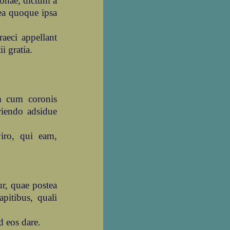
onae, dictum a
ea quoque ipsa
aeci appellant
i gratia.
m cum coronis
riendo adsidue
viro, qui eam,
ur, quae postea
pitibus, quali
 eos dare.