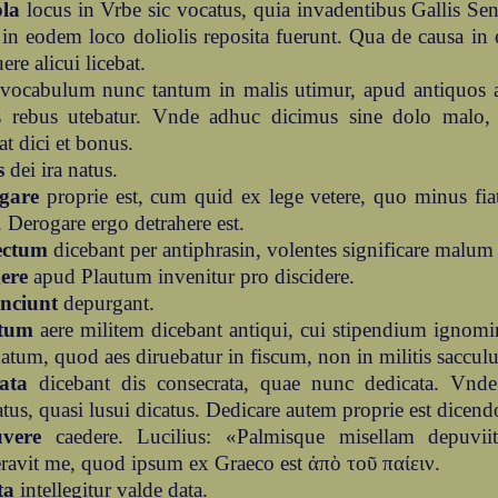
ola
locus in Vrbe sic vocatus, quia invadentibus Gallis S
 in eodem loco doliolis reposita fuerunt. Qua de causa i
ere alicui licebat.
vocabulum nunc tantum in malis utimur, apud antiquos 
s rebus utebatur. Vnde adhuc dicimus sine dolo malo,
at dici et bonus.
s
dei ira natus.
gare
proprie est, cum quid ex lege vetere, quo minus fiat
 Derogare ergo detrahere est.
ectum
dicebant per antiphrasin, volentes significare malum
gere
apud Plautum invenitur pro discidere.
nciunt
depurgant.
tum
aere militem dicebant antiqui, cui stipendium ignomi
datum, quod aes diruebatur in fiscum, non in militis saccul
cata
dicebant dis consecrata, quae nunc dedicata. Vnd
atus, quasi lusui dicatus. Dedicare autem proprie est dicend
vere
caedere. Lucilius: «Palmisque misellam depuvii
ravit me, quod ipsum ex Graeco est ἀπὸ τοῦ παίειν.
ta
intellegitur valde data.