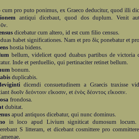
o
cum pro puto ponimus, ex Graeco deducitur, quod illi di
ionem
antiqui dicebaut, quod dos duplum. Venit au
οῦν.
ensus
dicebatur cum altero, id est cum filio census.
duas habet significationes. Nam et pro δὶς ponebatur et pro
ens
hostia bidens.
lum
bellum, videlicet quod duabus partibus de victoria 
atur. Inde et perduellio, qui pertinaciter retinet bellum.
num
bonum.
abis
duplicabis.
eviginti
dicendi consuetudinem a Graecis traxisse vid
iant δυοῖν δεόντοιν εἴκοσιν, et ἐνὸς δέοντος εἴκοσιν.
osa
frondosa.
at
dubitat.
enus
apud antiquos dicebatur, qui nunc dominus.
mo
in loco apud Livium signiticat dumosum locum. 
serebant S litteram, et dicebant cosmittere pro committe
Camenae.