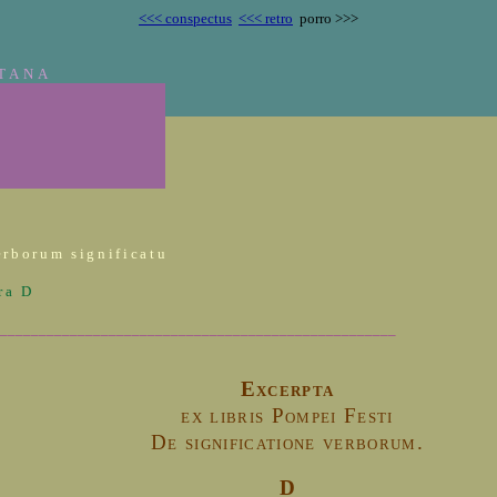
<<< conspectus
<<< retro
porro >>>
TANA
erborum significatu
ra D
___________________________________________________
Excerpta
ex libris Pompei Festi
De significatione verborum.
D