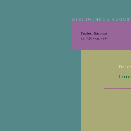
BIBLIOTHECA AUGUS
Paulus Diaconus
ca. 720 - ca. 799
De v
Litte
_____________