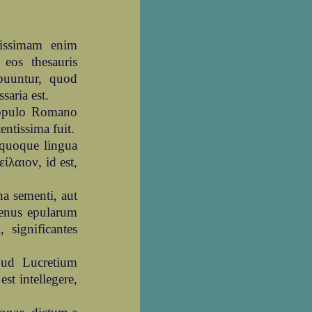
rissimam enim
eos thesauris
ibuuntur, quod
saria est.
populo Romano
ntissima fuit.
 quoque lingua
ίλαιον, id est,
na sementi, aut
enus epularum
, significantes
pud Lucretium
st intellegere,