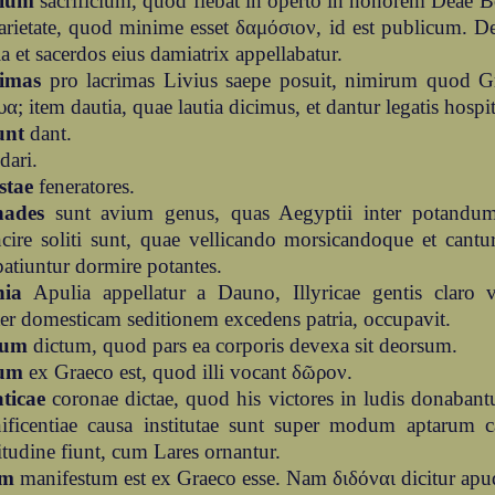
ium
sacrificium, quod fiebat in operto in honorem Deae B
arietate, quod minime esset δαμόσιον, id est publicum. D
 et sacerdos eius damiatrix appellabatur.
imas
pro lacrimas Livius saepe posuit, nimirum quod Gr
α; item dautia, quae lautia dicimus, et dantur legatis hospiti
unt
dant.
dari.
stae
feneratores.
ades
sunt avium genus, quas Aegyptii inter potandu
cire soliti sunt, quae vellicando morsicandoque et cantu
atiuntur dormire potantes.
ia
Apulia appellatur a Dauno, Illyricae gentis claro 
er domesticam seditionem excedens patria, occupavit.
sum
dictum, quod pars ea corporis devexa sit deorsum.
um
ex Graeco est, quod illi vocant δῶρον.
ticae
coronae dictae, quod his victores in ludis donabant
ificentiae causa institutae sunt super modum aptarum ca
tudine fiunt, cum Lares ornantur.
em
manifestum est ex Graeco esse. Nam διδόναι dicitur apud