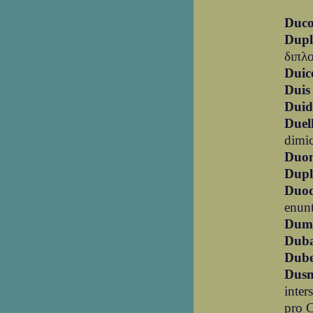
Duc
Dupl
διπλ
Duic
Duis
Duid
Duel
dimic
Duo
Dupl
Duod
enunt
Dum
Dub
Dub
Dus
inter
pro 