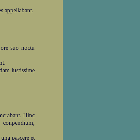
s appellabant.
gore suo noctu
nt.
dam iustissime
merabant. Hinc
m conpendium,
 una pascere et