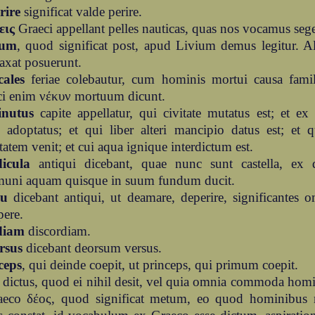
rire
significat valde perire.
εις
Graeci appellant pelles nauticas, quas nos vocamus sege
um
, quod significat post, apud Livium demus legitur. 
axat posuerunt.
cales
feriae colebautur, cum hominis mortui causa famil
ci enim νέκυν mortuum dicunt.
nutus
capite appellatur, qui civitate mutatus est; et ex 
 adoptatus; et qui liber alteri mancipio datus est; et 
tatem venit; et cui aqua ignique interdictum est.
dicula
antiqui dicebant, quae nunc sunt castella, ex 
uni aquam quisque in suum fundum ducit.
iu
dicebant antiqui, ut deamare, deperire, significantes
pere.
diam
discordiam.
rsus
dicebant deorsum versus.
ceps
, qui deinde coepit, ut princeps, qui primum coepit.
dictus, quod ei nihil desit, vel quia omnia commoda homi
aeco δέος, quod significat metum, eo quod hominibus m