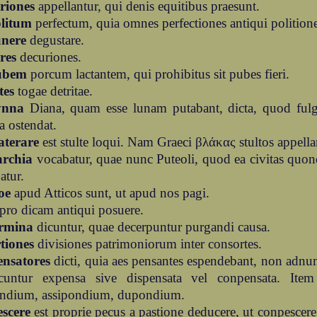
riones
appellantur, qui denis equitibus praesunt.
litum
perfectum, quia omnes perfectiones antiqui politione
nere
degustare.
res
decuriones.
ubem
porcum lactantem, qui prohibitus sit pubes fieri.
tes
togae detritae.
ynna
Diana, quam esse lunam putabant, dicta, quod ful
 ostendat.
aterare
est stulte loqui. Nam Graeci βλάκας stultos appella
archia
vocabatur, quae nunc Puteoli, quod ea civitas quon
atur.
oe
apud Atticos sunt, ut apud nos pagi.
pro dicam antiqui posuere.
rmina
dicuntur, quae decerpuntur purgandi causa.
tiones
divisiones patrimoniorum inter consortes.
ensatores
dicti, quia aes pensantes espendebant, non adnu
cuntur expensa sive dispensata vel conpensata. Ite
endium, assipondium, dupondium.
escere
est proprie pecus a pastione deducere, ut conpescere