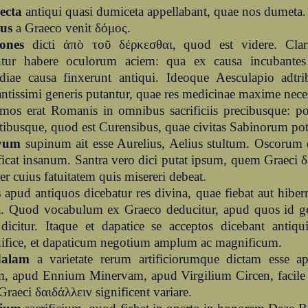
ecta
antiqui quasi dumiceta appellabant, quae nos dumeta.
us
a Graeco venit δόμος.
ones
dicti ἀπὸ τοῦ δέρκεσθαι, quod est videre. Cla
ntur habere oculorum aciem: qua ex causa incubantes 
odiae causa finxerunt antiqui. Ideoque Aesculapio adtr
antissimi generis putantur, quae res medicinae maxime neces
os erat Romanis in omnibus sacrificiis precibusque: 
tibusque, quod est Curensibus, quae civitas Sabinorum pote
vum
supinum ait esse Aurelius, Aelius stultum. Oscorum
ficat insanum. Santra vero dici putat ipsum, quem Graeci δε
er cuius fatuitatem quis misereri debeat.
s
apud antiquos dicebatur res divina, quae fiebat aut hiber
a. Quod vocabulum ex Graeco deducitur, apud quos id g
dicitur. Itaque et dapatice se acceptos dicebant antiqui
ifice, et dapaticum negotium amplum ac magnificum.
dalam
a varietate rerum artificiorumque dictam esse a
m, apud Ennium Minervam, apud Virgilium Circen, facile e
raeci δαιδάλλειν significent variare.