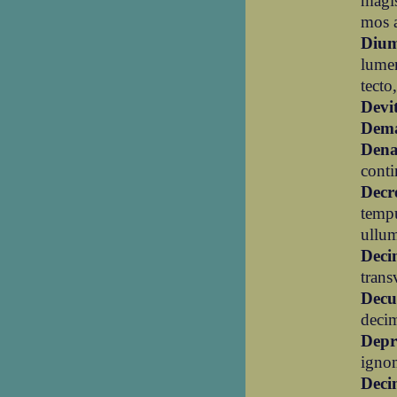
magis
mos a
Diu
lume
tecto
Devi
Dema
Dena
conti
Decr
tempu
ullum
Deci
trans
Dec
decim
Depr
igno
Deci