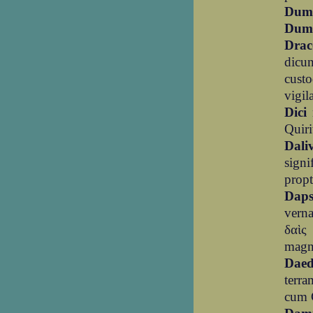
Dum
Dum
Drac
dicu
cust
vigil
Dici
m
Quiri
Dali
signi
propt
Dap
vern
δαὶς 
magn
Dae
terra
cum G