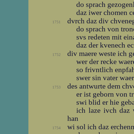
do sprach gezogen
daz iwer chomen c
dvrch daz div chven
1751
do sprach von tro
svs redeten mit ei
daz der kvenech e
div maere weste ich 
1752
wer der recke wae
so frivntlich enpfa
swer sin vater wae
des antwurte dem ch
1753
er ist geborn von 
swi blid er hie geb
ich laze ivch da
han
wi sol ich daz erche
1754