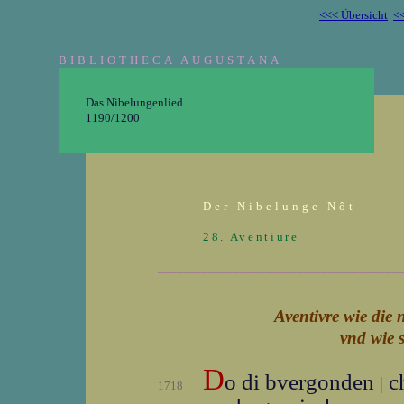
<<< Übersicht
<<
BIBLIOTHECA AUGUSTANA
Das Nibelungenlied
1190/1200
Der Nibelunge Nôt
28. Aventiure
_______________________________________
Aventivre wie die 
vnd wie 
D
o di bvergonden
ch
|
1718