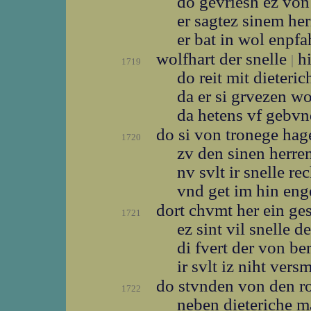
do gevriesh ez vo
er sagtez sinem he
er bat in wol enpf
wolfhart der snelle
hi
|
1719
do reit mit dieteri
da er si grvezen w
da hetens vf gebv
do si von tronege ha
1720
zv den sinen herre
nv svlt ir snelle r
vnd get im hin en
dort chvmt her ein ge
1721
ez sint vil snelle 
di fvert der von b
ir svlt iz niht ver
do stvnden von den r
1722
neben dieteriche 