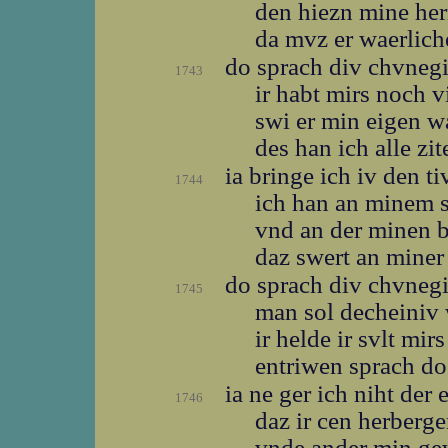
den hiezn mine he
da mvz er waerlic
do sprach div chvneg
1743
ir habt mirs noch 
swi er min eigen 
des han ich alle zi
ia bringe ich iv den ti
1744
ich han an minem 
vnd an der minen 
daz swert an mine
do sprach div chvneg
1745
man sol decheiniv
ir helde ir svlt mi
entriwen sprach d
ia ne ger ich niht der
1746
daz ir cen herberg
vnde ander min g