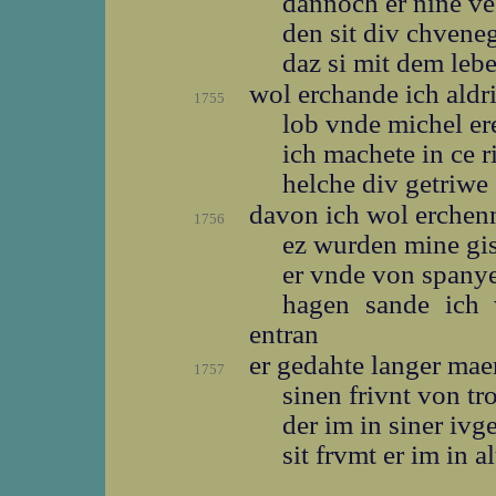
dannoch er nine v
den sit div chvene
daz si mit dem leb
wol erchande ich ald
1755
lob vnde michel e
ich machete in ce r
helche div getriwe
davon ich wol erche
1756
ez wurden mine gi
er vnde von spany
hagen sande ich
entran
er gedahte langer ma
1757
sinen frivnt von t
der im in siner iv
sit frvmt er im in a