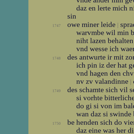
daz en lerte mich n
sin
owe miner leide
spra
|
1747
warvmbe wil min 
niht lazen behalte
vnd wesse ich waer
des antwurte ir mit z
1748
ich pin iz der hat 
vnd hagen den ch
nv zv valandinne
|
des schamte sich vil 
1749
si vorhte bitterlic
do gi si von im ba
wan daz si swinde
be henden sich do vi
1750
daz eine was her d