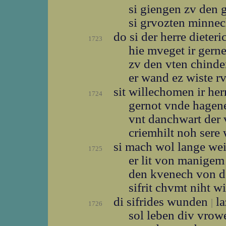
si giengen zv den 
si grvozten minne
do si der herre dieter
1723
hie mveget ir gern
zv den vten chind
er wand ez wiste r
sit willechomen ir he
1724
gernot vnde hage
vnt danchwart der 
criemhilt noh sere
si mach wol lange we
1725
er lit von manigem
den kvenech von 
sifrit chvmt niht w
di sifrides wunden
la
|
1726
sol leben div vrow