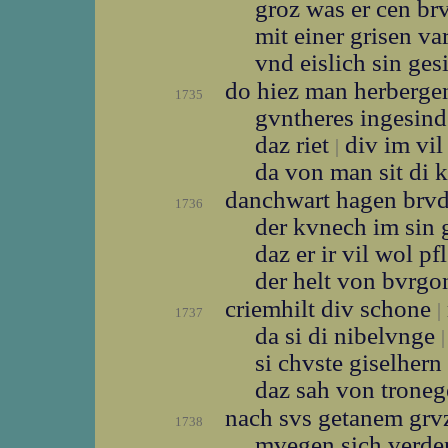
groz was er cen br
mit einer grisen v
vnd eislich sin ge
do hiez man herberg
1735
gvntheres ingesin
daz riet
div im vil
|
da von man sit di 
danchwart hagen brv
1736
der kvnech im sin
daz er ir vil wol p
der helt von bvrg
criemhilt div schone
|
1737
da si di nibelvnge
|
si chvste giselhern
daz sah von trone
nach svs getanem gr
1738
mvegen sich verd