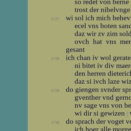
so redet von berne
trost der nibelvng
wi sol ich mich behe
1727
ecel vns boten sa
daz wir zv zim so
ovch hat vns me
gesant
ich chan iv wol gerat
1728
ni bitet iv div mae
den herren dieteri
daz si ivch laze w
do giengen svnder sp
1729
gventher vnd gern
nv sage vns von b
wi dir si gewizen
|
do sprach der voget 
1730
ich hoer alle morg