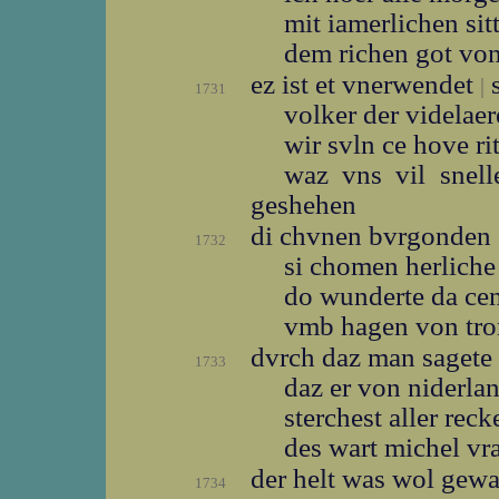
mit iamerlichen si
dem richen got vo
ez ist et vnerwendet
s
|
1731
volker der videlae
wir svln ce hove r
waz vns vil snel
geshehen
di chvnen bvrgonden
1732
si chomen herlich
do wunderte da ce
vmb hagen von tr
dvrch daz man sagete
1733
daz er von niderla
sterchest aller rec
des wart michel v
der helt was wol gew
1734