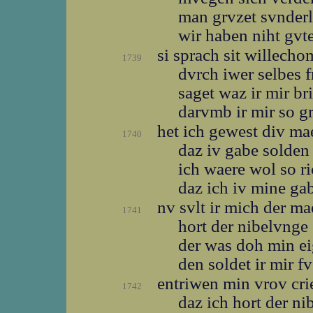
man grvzet svnder
wir haben niht gvte
si sprach sit willech
1739
dvrch iwer selbes f
saget waz ir mir br
darvmb ir mir so g
het ich gewest div m
1740
daz iv gabe solde
ich waere wol so r
daz ich iv mine ga
nv svlt ir mich der m
1741
hort der nibelvnge
der was doh min e
den soldet ir mir f
entriwen min vrov cr
1742
daz ich hort der n