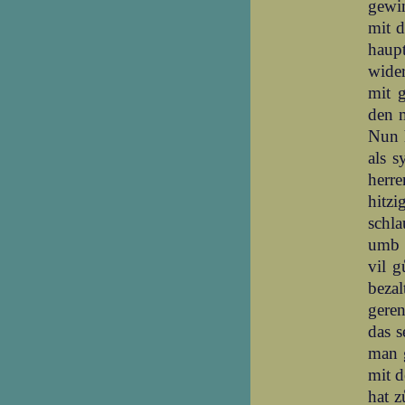
gewin
mit d
haupt
wider
mit 
den 
Nun h
als s
herre
hitz
schla
umb s
vil g
bezal
geren
das s
man g
mit d
hat z