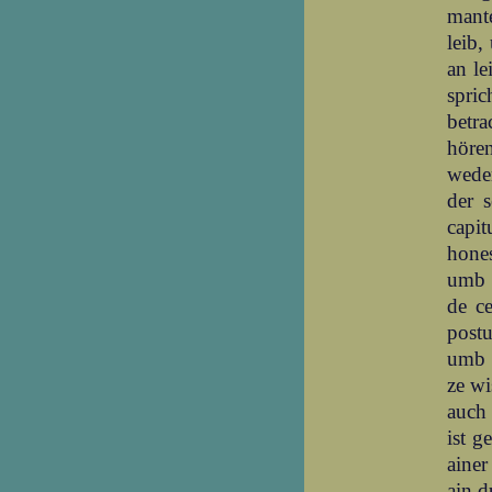
mante
leib,
an le
spric
betra
höre
weder
der s
capi
hones
umb m
de ce
postu
umb a
ze wi
auch 
ist g
ainer
ain d