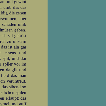
 an und gewint
dar umb das das
uldig die zehen
 gewunnen, aber
n schaden umb
almůsen geben.
als vil gebrist
keren zů unserm
das ist ain gar
nd essens und
s spil, und dar
 spiler vor im
en da gilt und
s fierd das man
ch veruntreut,
, das sibend so
stlichen spilen
en erlaupt: das
hymel und auff