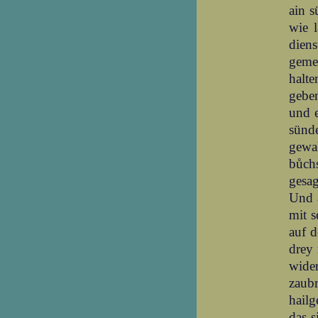
ain s
wie l
diens
geme
halte
gebe
und e
sünde
gewa
bůch
gesag
Und a
mit s
auf 
drey 
wider
zaubr
hailg
das s