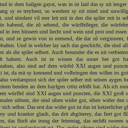
ünd in dem hailgen gayst, wan in ist laid das sy nit lenger 
ang sy es treybent, so werdent sy nit mied und unwillig
t, und sündent vil mer leit mit in den die spiler mit in sel
in habend, die zů sehend, die würffelleger, die würfelm
nd in iren hüssern und liecht und wein und prot und essen
nt, und ze gewin von in nemend, die dar zů verginnent, 
halten. Und in welcher lay sach das geschicht, die sind al
n als die spiler selbert. Auch besunder die es nit verbiet
lt habent. Auch ist ze wissen das unser her got 
staben, also sind auf dem würfel XXI augen und puncte
t ist, da mit sy kennend und volbringen den willen irs got
lso verdampnot sich der spiler selber mit seinen aygen h
einen henden an dem haylgen crütz erlößt hat. Als ich nun
dem würffel sind XXI augen und puncten, die XXI groß 
malen sübent, der sind siben wider got, siben wider den 
 sich selber. Das erst das wider got ist das ist ketzerlicher 
ey und kranker glaub, das drit abgöterey, das fiert got 
en, das fünft ain irung der feirentag, das sechßt sweren
ibent ist undanckparkayt. Das ander sibene sind wider de