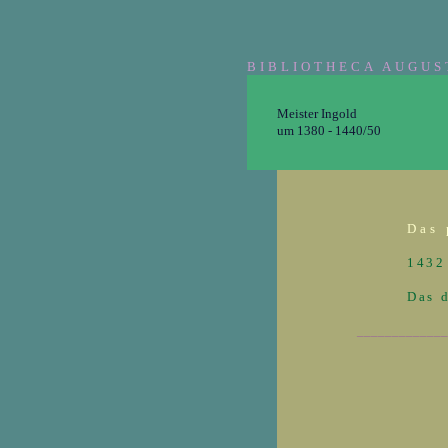
BIBLIOTHECA AUGUS
Meister Ingold
um 1380 - 1440/50
Das 
1432
Das d
____________