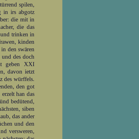
türrend spilen,
 in irs abgotz
ber: die mit in
acher, die das
 und trinken in
frawen, kinden
l in den swären
en und des doch
hat geben XXI
n, davon ietzt
z des würffels.
enden, den got
 erzelt han das
sünd bedütend,
nächsten, siben
glaub, das ander
flůchen und den
 und versweren,
n nächsten: das