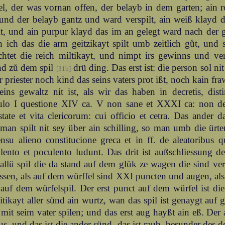
l, der was vornan offen, der belayb in dem garten; ain 
 und der belayb gantz und ward verspilt, ain weiß klayd 
it, und ain purpur klayd das im an gelegt ward nach der
h ich das die arm geitzikayt spilt umb zeitlich gůt, und 
chtet die reich miltikayt, und nimpt irs gewinns und ve
nd zů dem spil
drü ding. Das erst ist: die person sol nit
[31b]
 priester noch kind das seins vaters prot ißt, noch kain f
eins gewaltz nit ist, als wir das haben in decretis, dis
tulo I questione XIV ca. V non sane et XXXI ca: non de
tate et vita clericorum: cui officio et cetra. Das ander d
an spilt nit sey über ain schilling, so man umb die ürte
nsu alieno constitucione greca et in ff. de aleatoribus 
lento et poculento ludunt. Das drit ist außschliessung der
llü spil die da stand auf dem glük ze wagen die sind ver
ssen, als auf dem würffel sind XXI puncten und augen, als
auf dem würfelspil. Der erst punct auf dem würfel ist die
eitikayt aller sünd ain wurtz, wan das spil ist genaygt auf 
 mit seim vater spilen; und das erst aug hayßt ain eß. Der 
us, und das ist die ander sünd, das ist raub, besunder des de