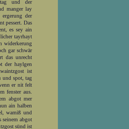
rtag und der
und manger lay
t ergerung der
nt pessert. Das
nt, es sey ain
olicher tayrhayt
in widerkerung
och gar schwär
rt das unrecht
t der haylgen
aintzgost ist
ů und spot, tag
enn er nit felt
m fenster aus.
rem abgot mer
nun ain halben
rtel, wamiß und
es seinem abgot
tzgost sünd ist