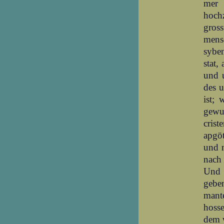
mer 
hoch
gros
mensc
syben
stat,
und u
des u
ist;
gewu
cris
apgöt
und n
nach 
Und 
gebe
mante
hosse
dem 