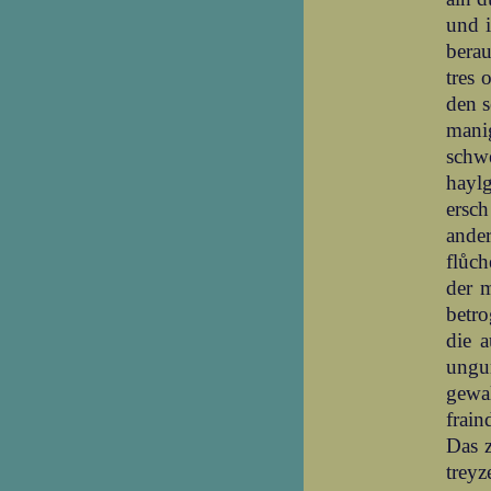
und i
berau
tres 
den s
manig
schwe
haylg
ersch
ander
flůc
der m
betr
die a
ungu
gewal
frain
Das z
treyz