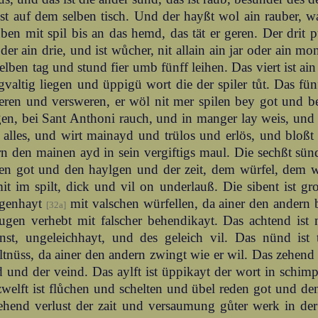
st auf dem selben tisch. Und der hayßt wol ain rauber, w
ben mit spil bis an das hemd, das tät er geren. Der drit 
oder ain drie, und ist wůcher, nit allain ain jar oder ain mo
elben tag und stund fier umb fünff leihen. Das viert ist ain 
valtig liegen und üppigü wort die der spiler tůt. Das fün
ren und versweren, er wöl nit mer spilen bey got und be
en, bei Sant Anthoni rauch, und in manger lay weis, und 
 alles, und wirt mainayd und trülos und erlös, und bloßt
n den mainen ayd in sein vergiftigs maul. Die sechßt sünd
hen got und den haylgen und der zeit, dem würfel, dem 
it im spilt, dick und vil on underlauß. Die sibent ist g
ogenhayt
mit valschen würfellen, da ainer den andern 
[32a]
ugen verhebt mit falscher behendikayt. Das achtend ist 
nst, ungeleichhayt, und des geleich vil. Das nünd ist
tnüss, da ainer den andern zwingt wie er wil. Das zehend i
d und der veind. Das aylft ist üppikayt der wort in schimp
welft ist flůchen und schelten und übel reden got und de
ehend verlust der zait und versaumung gůter werk in der 