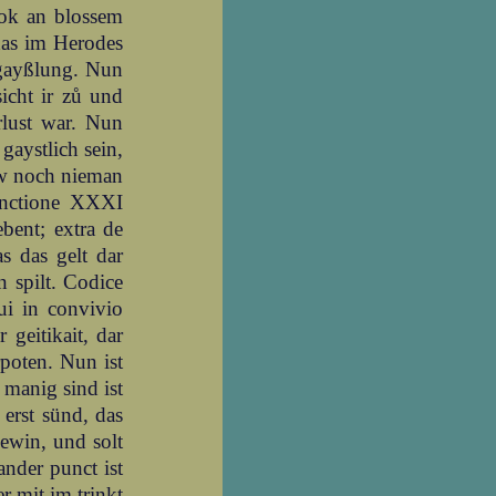
rok an blossem
das im Herodes
 gayßlung. Nun
sicht ir zů und
rlust war. Nun
 gaystlich sein,
raw noch nieman
tinctione XXXI
bent; extra de
as das gelt dar
n spilt. Codice
qui in convivio
 geitikait, dar
poten. Nun ist
 manig sind ist
 erst sünd, das
gewin, und solt
ander punct ist
r mit im trinkt