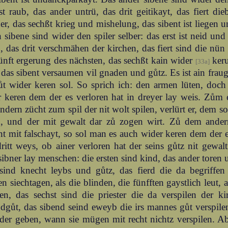
ist raub, das ander untrü, das drit geitikayt, das fiert dieb
r, das sechßt krieg und mishelung, das sibent ist liegen u
n sibene sind wider den spiler selber: das erst ist neid und
, das drit verschmähen der kirchen, das fiert sind die nü
ünft ergerung des nächsten, das sechßt kain wider
keru
[33a]
 das sibent versaumen vil gnaden und gůtz. Es ist ain fr
ůt wider keren sol. So sprich ich: den armen lüten, doch
 keren dem der es verloren hat in dreyer lay weis. Zům e
ndern zücht zum spil der nit wolt spilen, verlürt er, dem s
n, und der mit gewalt dar zů zogen wirt. Zů dem ande
t mit falschayt, so sol man es auch wider keren dem der e
ritt weys, ob ainer verloren hat der seins gůtz nit gewalt
sibner lay menschen: die ersten sind kind, das ander toren 
t sind knecht leybs und gůtz, das fierd die da begriffe
n siechtagen, als die blinden, die fünfften gaystlich leut,
en, das sechst sind die priester die da verspilen der k
dgůt, das sibend seind eweyb die irs mannes gůt verspile
der geben, wann sie mügen mit recht nichtz verspilen. Abe