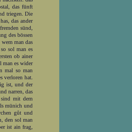
stal, das fünft
nd triegen. Die
 has, das ander
n fremden sünd,
ng des bössen
aug wem man das
 so sol man es
rsten ob ainer
ol man es wider
rn mal so man
s verloren hat.
ig ist, und der
und narren, das
n sind mit dem
 als münich und
irchen gůt und
n, den sol man
r ist ain frag,