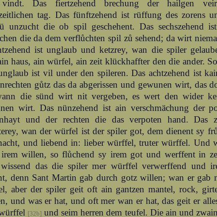
vindt. Das fiertzehend brechung der hailgen vei
zeitlichen tag. Das fünftzehend ist rüffung des zorens 
sü unzucht die ob spil geschehent. Das sechszehend is
hen die da dem verflůchten spil zů sehend; da wirt niema
tzehend ist unglaub und ketzrey, wan die spiler gelaube
 ain haus, ain würfel, ain zeit klückhaffter den die ander. S
nglaub ist vil under den spileren. Das achtzehend ist ka
nrechten gůtz das da abgerissen und gewunen wirt, das d
 wann die sünd wirt nit vergeben, es wert den wider ke
nen wirt. Das nünzehend ist ain verschmächung der po
tenhayt und der rechten die das verpoten hand. Das zw
erey, wan der würfel ist der spiler got, dem dienent sy fr
acht, und liebend in: lieber würffel, truter würffel. Und w
irem willen, so flůchend sy irem got und werffent in ze
wissend das die spiler mer würffel verwerffend und i
nt, denn Sant Martin gab durch gotz willen; wan er gab 
l, aber der spiler geit oft ain gantzen mantel, rock, gi
n, und was er hat, und oft mer wan er hat, das geit er all
würffel
und seim herren dem teufel. Die ain und zwain
[32b]