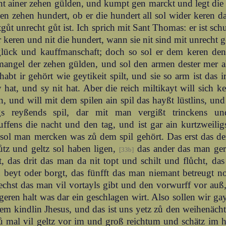
t ainer zehen gülden, und kumpt gen marckt und legt die
en zehen hundert, ob er die hundert all sol wider keren 
gůt unrecht gůt ist. Ich sprich mit Sant Thomas: er ist sch
 keren und nit die hundert, wann sie nit sind mit unrecht
glück und kauffmanschaft; doch so sol er dem keren de
mangel der zehen gülden, und sol den armen dester mer 
abt ir gehört wie geytikeit spilt, und sie so arm ist das ir 
y hat, und sy nit hat. Aber die reich miltikayt will sich 
n, und will mit dem spilen ain spil das hayßt lüstlins, und 
igs reyßends spil, dar mit man vergißt trinckens u
uffens die nacht und den tag, und ist gar ain kurtzweilig
ol man mercken was zů dem spil gehört. Das erst das der
ůtz und geltz sol haben ligen,
das ander das man ger
[33b]
t, das drit das man da nit topt und schilt und flůcht, da
 beyt oder borgt, das fünfft das man niemant betreugt no
echst das man vil vortayls gibt und den vorwurff vor auß
eren halt was dar ein geschlagen wirt. Also sollen wir gay
em kindlin Jhesus, und das ist uns yetz zů den weihenächt
ů mal vil geltz vor im und groß reichtum und schätz im 