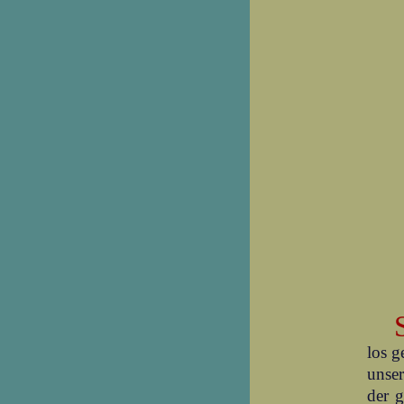
los g
unser
der g