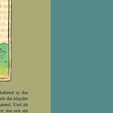
habend sy das
umb die klayder
warend. Und als
t: das erst ain