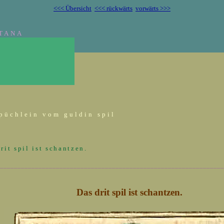
<<< Übersicht
<<< rückwärts
vorwärts >>>
TANA
püchlein vom guldin spil
rit spil ist schantzen.
_________________________________________________________________
Das drit spil ist schantzen.