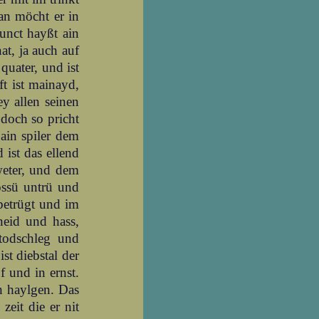
an möcht er in
punct hayßt ain
nat, ja auch auf
quater, und ist
ft ist mainayd,
y allen seinen
doch so pricht
 ain spiler dem
 ist das ellend
weter, und dem
rossü untrü und
betrügt und im
neid und hass,
 todschleg und
st diebstal der
f und in ernst.
n haylgen. Das
zeit die er nit