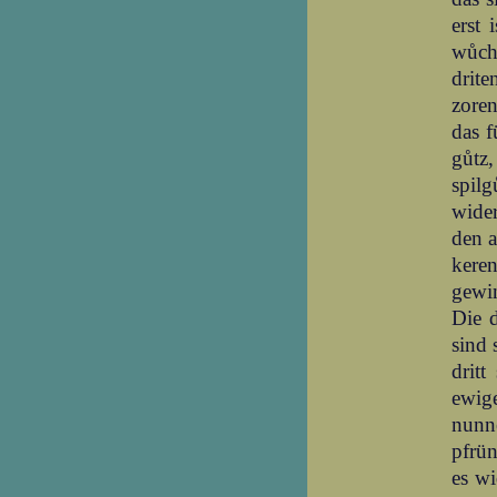
erst 
wůche
drite
zoren
das f
gůtz,
spilg
wider
den a
kere
gewin
Die d
sind 
drit
ewige
nunn
pfrün
es wi