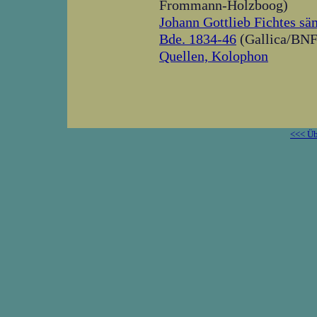
Frommann-Holzboog)
Johann Gottlieb Fichtes säm
Bde. 1834-46
(Gallica/BNF
Quellen, Kolophon
<<< Üb