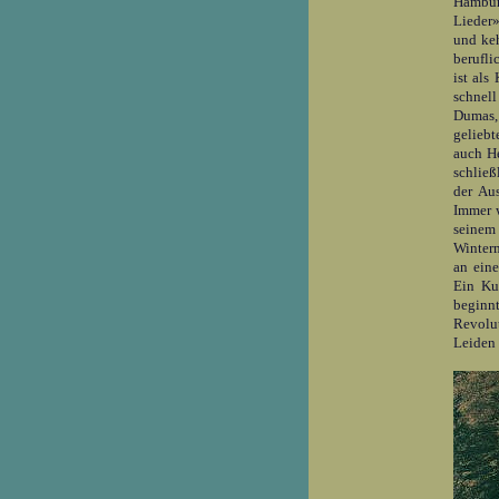
Hamburg
Lieder»
und keh
berufli
ist als
schnell
Dumas, 
geliebt
auch He
schließ
der Au
Immer w
seinem
Winterm
an eine
Ein Ku
beginnt
Revolu
Leiden 