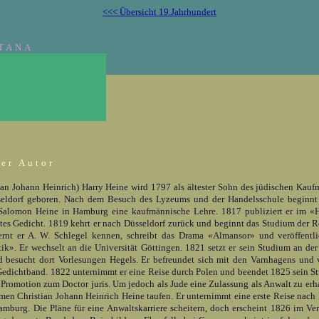
<<< Übersicht 19.Jahrhundert
TANA
er Autor
ian Johann Heinrich) Harry Heine wird 1797 als ältester Sohn des jüdischen Ka
seldorf geboren. Nach dem Besuch des Lyzeums und der Handelsschule beginnt
Salomon Heine in Hamburg eine kaufmännische Lehre. 1817 publiziert er im 
stes Gedicht. 1819 kehrt er nach Düsseldorf zurück und beginnt das Studium der R
ernt er A. W. Schlegel kennen, schreibt das Drama «Almansor» und veröffentl
k». Er wechselt an die Universität Göttingen. 1821 setzt er sein Studium an der 
d besucht dort Vorlesungen Hegels. Er befreundet sich mit den Varnhagens und v
Gedichtband. 1822 unternimmt er eine Reise durch Polen und beendet 1825 sein S
 Promotion zum Doctor juris. Um jedoch als Jude eine Zulassung als Anwalt zu erhal
en Christian Johann Heinrich Heine taufen. Er unternimmt eine erste Reise nach
mburg. Die Pläne für eine Anwaltskarriere scheitern, doch erscheint 1826 im Ve