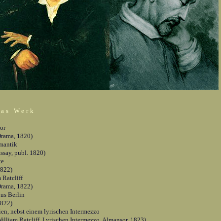
as Werk
or
Drama, 1820)
mantik
ssay, publ. 1820)
te
1822)
 Ratcliff
Drama, 1822)
aus Berlin
1822)
en, nebst einem lyrischen Intermezzo
illiam Ratcliff, Lyrischen Intermezzo, Almansor, 1823)