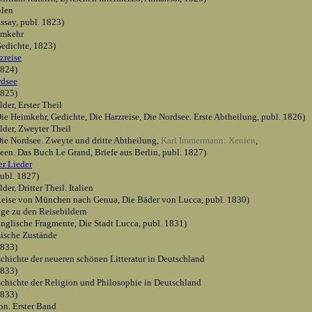
olen
ssay, publ. 1823)
imkehr
Gedichte, 1823)
zreise
1824)
rdsee
1825)
lder, Erster Theil
ie Heimkehr, Gedichte, Die Harzreise, Die Nordsee. Erste Abtheilung, publ. 1826)
lder, Zweyter Theil
Die Nordsee. Zweyte und dritte Abtheilung,
Karl Immermann: Xenien
,
een. Das Buch Le Grand, Briefe aus Berlin, publ. 1827)
r Lieder
publ. 1827)
der, Dritter Theil. Italien
Reise von München nach Genua, Die Bäder von Lucca, publ. 1830)
ge zu den Reisebildern
Englische Fragmente, Die Stadt Lucca, publ. 1831)
ische Zustände
1833)
chichte der neueren schönen Litteratur in Deutschland
1833)
chichte der Religion und Philosophie in Deutschland
1833)
on. Erster Band