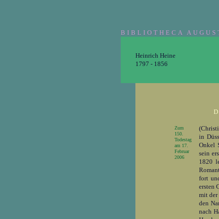
BIBLIOTHECA AUGUS
Heinrich Heine
1797 - 1856
D
(Christ
Zum
150.
in Düs
Todestag
Onkel 
am 17.
Februar
sein er
2006
1820 l
Romanti
fort un
ersten 
mit der
den Nam
nach Ha