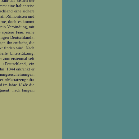
n Jahr das «Buch der
mmt eine Italienreise
schland eine sichere
 Saint-Simonisten und
Börne, doch es kommt
er in Verbindung, mit
 spätere Frau, seine
Jungen Deutschland»,
en ihn entfacht, die
kt finden wird. Nach
elle Unterstützung.
r zum erstenmal seit
 «Deutschland, ein
hn. 1844 erkrankt er
hmungserscheinungen.
er «Matratzengruft»
d im Jahre 1848: die
agment: nach langem