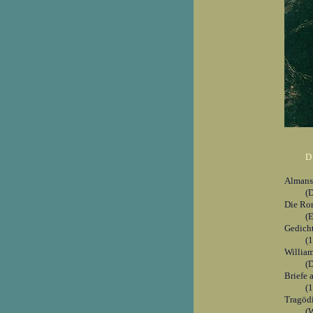
D
Almans
(
Die Ro
(E
Gedich
(
William
(
Briefe 
(
Tragödi
(W