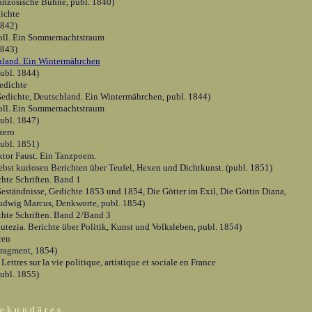
ranzösische Bühne, publ. 1840)
ichte
1842)
oll. Ein Sommernachtstraum
1843)
hland. Ein Wintermährchen
publ. 1844)
edichte
Gedichte, Deutschland. Ein Wintermährchen, publ. 1844)
oll. Ein Sommernachtstraum
publ. 1847)
zero
publ. 1851)
tor Faust. Ein Tanzpoem.
ebst kuriosen Berichten über Teufel, Hexen und Dichtkunst. (publ. 1851)
hte Schriften. Band 1
Geständnisse, Gedichte 1853 und 1854, Die Götter im Exil, Die Göttin Diana,
udwig Marcus, Denkworte, publ. 1854)
hte Schriften. Band 2/Band 3
utezia. Berichte über Politik, Kunst und Volksleben, publ. 1854)
ren
Fragment, 1854)
Lettres sur la vie politique, artistique et sociale en France
publ. 1855)
ekundäres