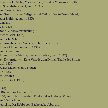
Französische Maler, Verschiedene, Aus den Memoiren des Herren
on Schnabelewopski, publ. 1834)
lon. Zweyter Band
Zur Geschichte der Religion und Philosophie in Deutschland,
euer Frühling, publ. 1835)
llemagne
publ. 1835)
 hohe Bundesversammlung
ffener Brief, 1836)
antische Schule
Neuausgabe von «Zur Geschichte der neueren
hönen Litteratur», publ. 1836)
on. Dritter Band
lorentinische Nächte, Elementargeister, publ. 1837)
en Denunzianten. Eine Vorrede zum Dritten Theile des Salons
publ. 1837)
peares Mädchen und Frauen
publ. 1839)
stellernöten
ffener Brief, 1939)
1840)
Börne. Eine Denkschrift
1840, publiziert unter dem Titel «Ueber Ludwig Börne»)
on. Vierter Band
Gedichte, Der Rabbi von Bacherach, Ueber die