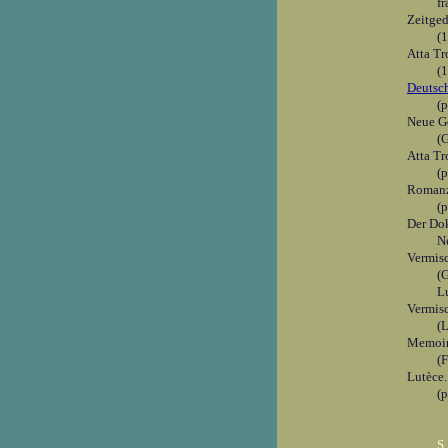
f
Zeitged
(
Atta Tr
(
Deutsc
(
Neue G
(
Atta Tr
(
Roman
(
Der Dok
N
Vermisc
(
L
Vermisc
(L
Memoi
(
Lutèce. 
(
S