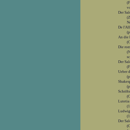
(
v
Der Sa
(
N
De l'A
(
An die
(O
Die rom
(
sc
Der Sal
(F
Ueber d
(
Shakes
(
Schrift
(O
Lutetia
(
Ludwig 
(
Der Sal
(