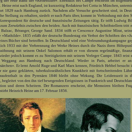
 der erste Band der «Reisebilder». Ebenfalls bei Campe erscheint im folgende
. Heine reist nach England, ist kurzzeitig Redakteur bei Cotta in München, unterni
rt 1829 nach Hamburg zurück. Nachdem alle Versuche gescheitert sind, in Deut
che Stellung zu erhalten, siedelt er nach Paris über, kommt in Verbindung mit den
 Korrespondent für deutsche und französische Zeitungen tätig. Er trifft Ludwig 
 zum Zerwürfnis zwischen den beiden. Auch mit französischen Schriftstellern tritt 
Balzac, Béranger, George Sand. 1834 trifft er Crescence Augustine Mirat, seine
e «Mathilde». 1835 erläßt der deutsche Bundestag ein Verbot der Schriften des «
ines Bücher sind betroffen. In Deutschland wird eine Verleumdungs­kampagne geg
lich 1933 mit der Verbrennung der Werke Heines durch die Nazis ihren Höhepun
ssöhnung mit seinem Onkel Salomon erhält er von diesem regelmäßige, finanzi
ieder jedoch kommt es zu Streitigkeiten mit seinem Verleger Campe. 1843 reist e
 Weggang aus Hamburg nach Deutschland. Wieder in Paris, arbeitet er an
ärchen». Er lernt Arnold Ruge und Karl Marx kennen, Friedrich Hebbel besucht i
r nie ganz geklärten, tuberkuloseähnlichen Krankheit mit fortschreitenden Lä
raufenthalt in den Pyrenäen 1846 bleibt ohne Wirkung. Die Leidenszeit in d
, begleitet von den ihn tief bewegenden Ereignissen in Frankreich und Deutschlan
tion und deren Scheitern. Der Romanzero erscheint, die Memoiren bleiben Fr
stirbt Heinrich Heine am 17. Februar 1856.