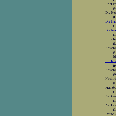
Über P
(E
Die He
(
Die Har
(
Die No
(
Reisebi
(D
Reisebi
(
Id
Buch de
(
Reisebil
(
Nachträ
(
Französ
(
Zur Ges
(
Zur Ges
(
Der Sal