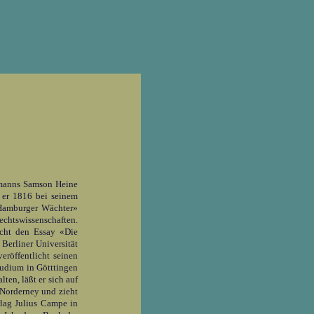
ufmanns Samson Heine
 er 1816 bei seinem
«Hamburger Wächter»
echtswissenschaften.
icht den Essay «Die
Berliner Universität
eröffentlicht seinen
tudium in Götttingen
ten, läßt er sich auf
 Norderney und zieht
rlag Julius Campe in