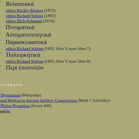
ʹ Βελοποιικά
editio Köchly-Rüstow
(1853)
editio Richard Schöne
(1893)
editio Diels-Schramm
(1919)
ʹ Πνευματικά
ʹ Αὐτοματοποιητικά
ʹ Παρασκευαστικά
editio Richard Schöne
(1893, liber V, nunc liber 7)
ʹ Πολιορκητικά
editio Richard Schöne
(1893, liber V, nunc liber 8)
ʹ Περὶ ἐπιστολῶν
ecundaria
of Byzantium
(Wikipedia)
and Method in Ancient Artillery Construction
(Mark J. Schiefsky)
-Philon Byzantius
(floruit 400)
γραφία