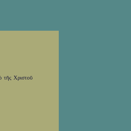
ὸ τῆς Χριστοῦ