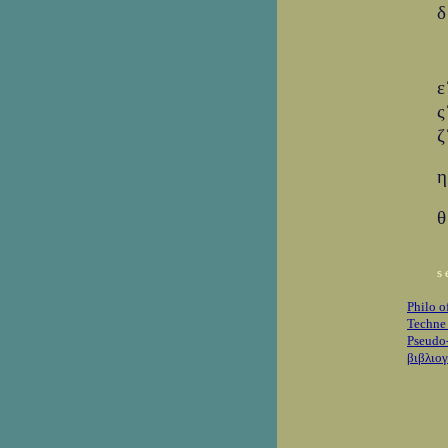
δ
ε
ς
ζ
η
θ
s
Philo 
Techne 
Pseudo
βιβλιο