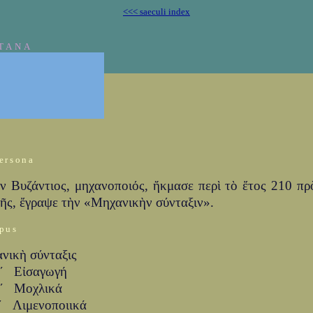
<<< saeculi index
TANA
ersona
ν Βυζάντιος, μηχανοποιός, ἤκμασε περὶ τὸ ἔτος 210 πρ
τῆς, ἔγραψε τὴν «Μηχανικὴν σύνταξιν».
pus
νικὴ σύνταξις
ʹ Εἰσαγωγή
ʹ Μοχλικά
ʹ Λιμενοποιικά