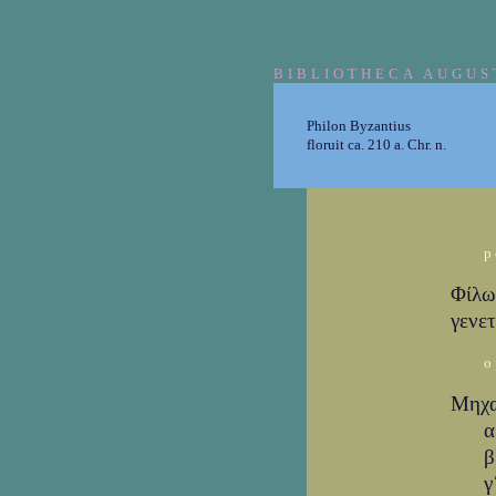
BIBLIOTHECA AUGUS
Philon Byzantius
floruit ca. 210 a. Chr. n.
p
Φίλω
γενε
o
Μηχα
α
β
γ