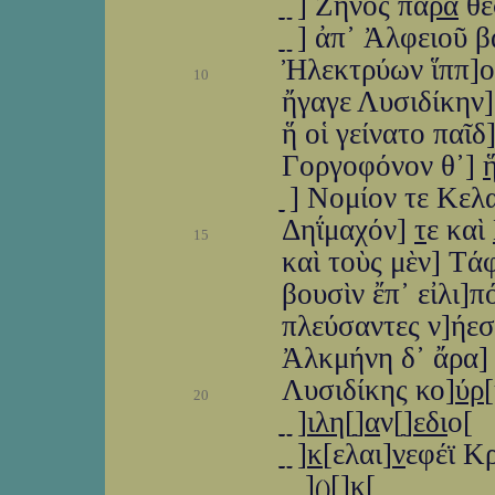
ַַַַַ ַַַַַ ַַַ] Ζηνὸς πά
ρα
θέ
ַַַַַ ַַַַַ ַַַ] ἀπ᾽ Ἀλφειο
Ἠλεκτρύων ἵππ]οι
10
ἤγαγε Λυσιδίκην]
ἥ οἱ γείνατο παῖδ
Γοργοφόνον θ᾽]
ַַַַַ ַַַַ] Νομίον τε 
Δηΐμαχόν]
τ
ε καὶ
15
καὶ τοὺς μὲν] Τάφ
βουσὶν ἔπ᾽ εἰλι]
πλεύσαντες ν]ήεσσ
Ἀλκμήνη δ᾽ ἄρα
Λυσιδίκης κο]
ύρ
20
ַַַַַ ַַַַַ ַַַַ]
ιλη
[ַַ]
α
ν[ַ]
εδι
ο[
ַַַַַ ַַַַַ ַַַַ]
κ
[ελαι]
ν
εφέϊ Κ
ַַַַַ ַַַַַ ַַַַַ ַַַַַ]ַ
[ַ]κ[
(
)