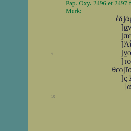
Pap. Oxy. 2496 et 2497 fr
Merk:
ἐδ]ά
]
α
]π
]Ἀ
]
ν
ο
5
]το
θεο]ῖ
]ς
]
10