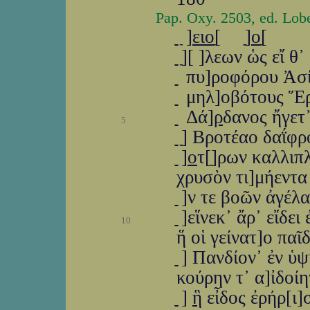
Pap. Oxy. 2503, ed. Lobe
ַַַַַ ַַַַַ ַ]
ειο
ַ[ ]ַַַ
ο
ַ[
ַַַַַ ַַַ]ַ[ ]λεων ὡς εἴ 
ַַַַַ ַַַ πυ]ροφόρου 
ַַַַַ ַַ μηλ]οβότου
ַַַַַ ַַ Δά]
ρ
δανος ἤγετ
5
ַַַַַ ַַַ]ַַ Βροτέαο δαΐ
ַַַַַ ַַַ]
ο
τ[ַ]ρων καλλιπ
χρυσὸν τι]μήεντα
ַַַַַ ַַַ]ν τε βοῶν 
ַַַַַ ַַַ]εἵνεκ᾽ ἄρ᾽
10
ἥ οἱ γείνατ]ο πα
ַַַַַ ַַ] Πανδίον᾽ ἐ
κούρην τ᾽ α]ἰδοί
ַַַַַ ַַַ]
ἣ
εἶδος ἐρήρ[ι]