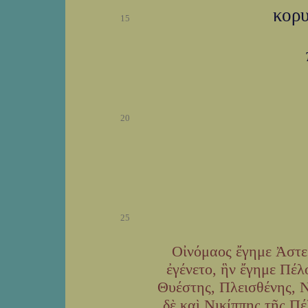
κορυ
15
20
25
Οἰνόμαος ἔγημε Ἀστε
ἐγένετο, ἣν ἔγημε Πέλ
Θυέστης, Πλεισθένης, Ν
δὲ καὶ Νικίππης τῆς Π