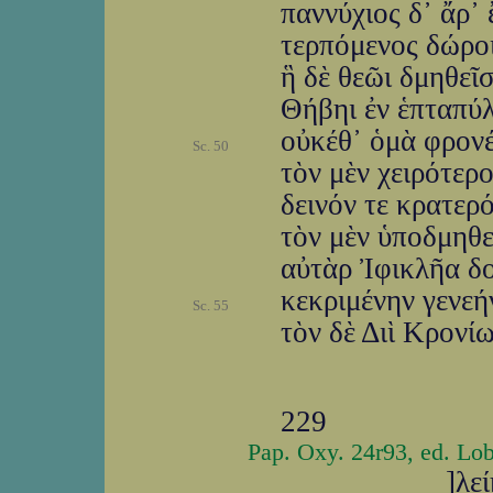
παννύχιος δ᾽ ἄρ᾽ 
τερπόμενος δώρο
ἣ δὲ θεῶι δμηθεῖ
Θήβηι ἐν ἑπταπύλ
οὐκέθ᾽ ὁμὰ φρονέ
Sc. 50
τὸν μὲν χειρότερο
δεινόν τε κρατερ
τὸν μὲν ὑποδμηθε
αὐτὰρ Ἰφικλῆα δ
κεκριμένην γενεήν
Sc. 55
τὸν δὲ Διὶ Κρονί
229
Pap. Oxy. 24r93, ed. Lob
]
λ
ε