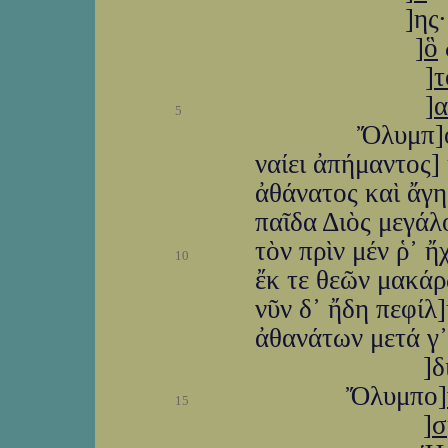
]ης
]
ὃ
]
τ
]
α
5
Ὄλυμπ]ο
ναίει ἀπήμαντος]
ἀθάνατος καὶ ἄγη
παῖδα Διὸς μεγάλ
τὸν πρὶν μέν ῥ᾽ 
10
ἔκ τε θεῶν μακάρ
νῦν δ᾽ ἤδη πεφίλ]
ἀθανάτων μετά γ᾽
]δ
Ὄλυμπο]
15
]
σ