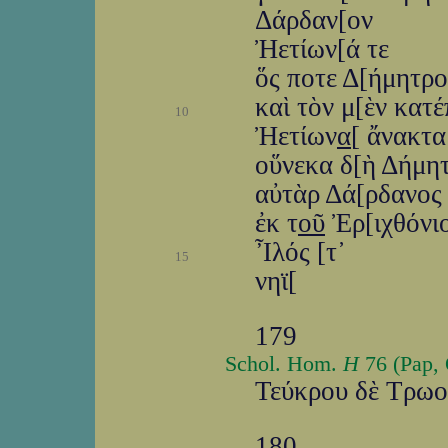
Δάρδαν[ον
Ἠετίων[ά τε
ὅς ποτε Δ[ήμητρο
καὶ τὸν μ[ὲν κατ
10
Ἠετίων
α
[ ἄνακτα
οὕνεκα δ[ὴ Δήμητρ
αὐτὰρ Δά[ρδανος
ἐκ τ
οῦ
Ἐρ[ιχθόνι
Ἶλός [τ᾽
15
νηϊ[
179
Schol. Hom.
Η
76 (Pap, 
Τεύκρου δὲ Τρωο
180