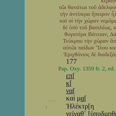
κεραυν
τῶι θανάτωι τοῦ ἀδελφο
τὴν ἀντίπερα ἤπειρον ἦ
καὶ οἱ τὴν χώραν νεμόμ
δὲ ὑπὸ τοῦ βασιλέως, 
θυγατέρα Βάτειαν, Δά
Τεύκρου τὴν χώραν ἅπ
αὐτῶι παίδων Ἴλου καὶ
Ἐριχθόνιος δὲ διαδεξά
177
Pap. Oxy. 1359 fr. 2, ed.
επ
[
κ
[
να
[
καὶ μ
α
[
____
Ἠλέκτρ[η
5
γείναθ᾽ [ὑποδμηθ