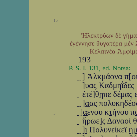
15
Ἠλεκτρύων δὲ γήμα
ἐγέννησε θυγατέρα μὲν
Κελαινέα Ἀμφίμα
193
P. S. I. 131, ed. Norsa:
ַַַַַ ַַַַַ ַַַ] Ἀλκμάον
ַַַַַ ַַַַַ ַ]ַ
υα
ς Καδμηΐδες 
ַַַַַ ַַַ ἐτέ]θ
η
πε δέμας 
ַַַַַ ַַַַַ ַ]
α
ַας πολυκηδέο
ַַַַַ ַַַַַ]
α
ַενου κ
τ
ήνου π
5
ַַַַַ ַַַַ ἥρωε]ς Δαν
ַַַַַ ַַַַַ ַַַ]
ι
Πολυνείκεϊ
η