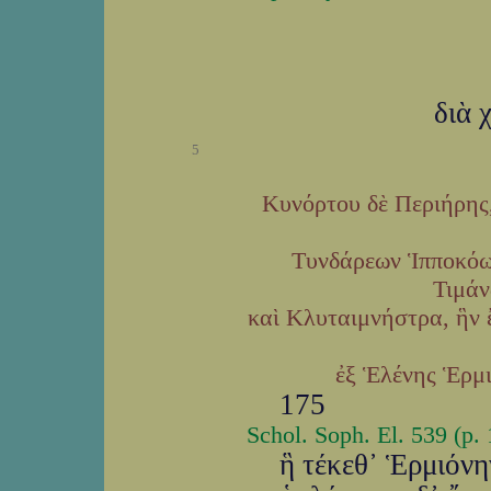
διὰ 
5
Κυνόρτου δὲ Περιήρης,
Τυνδάρεων Ἱπποκόω
Τιμάν
καὶ Κλυταιμνήστρα, ἣν
ἐξ Ἑλένης Ἑρμι
175
Schol. Soph. El. 539 (p.
ἣ τέκεθ᾽ Ἑρμιόνη