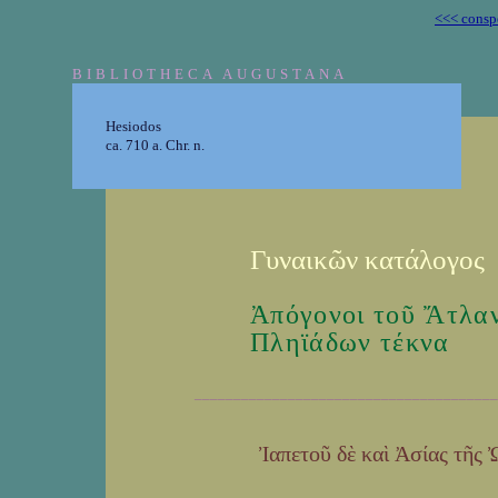
<<< consp
BIBLIOTHECA AUGUSTANA
Hesiodos
ca. 710 a. Chr. n.
Γυναικῶν κατάλογος
Ἀπόγονοι τοῦ Ἄτλαν
Πληϊάδων τέκνα
_______________________________________
Ἰαπετοῦ δὲ καὶ Ἀσίας τῆς 