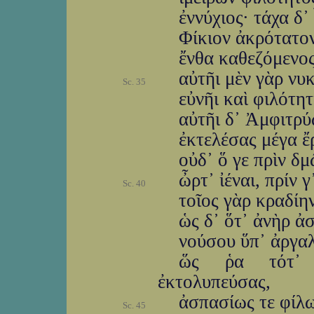
ἐννύχιος· τάχα δ᾽
Φίκιον ἀκρότατο
ἔνθα καθεζόμενος
αὐτῆι μὲν γὰρ ν
Sc. 35
εὐνῆι καὶ φιλότητ
αὐτῆι δ᾽ Ἀμφιτρ
ἐκτελέσας μέγα ἔ
οὐδ᾽ ὅ γε πρὶν δ
ὦρτ᾽ ἰέναι, πρίν 
Sc. 40
τοῖος γὰρ κραδίη
ὡς δ᾽ ὅτ᾽ ἀνὴρ 
νούσου ὕπ᾽ ἀργαλ
ὥς ῥα τότ᾽ 
ἐκτολυπεύσας,
ἀσπασίως τε φίλω
Sc. 45