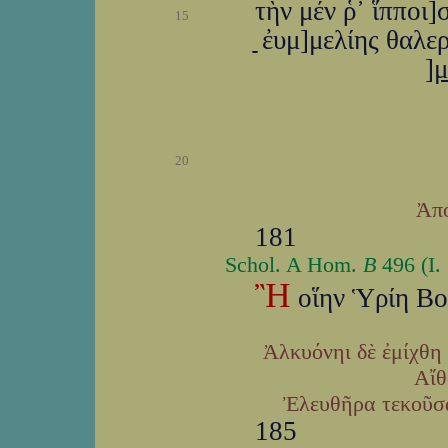
τὴν μέν ῥ᾽ ἵπποι]
15
ַַַַַ ַַַַἐυμ]μελίης θαλ
]
μ
20
Ἀπό
181
Schol. A Hom.
Β
496 (I. 
Ἢ
οἵην Ὑρίη Βο
Ἀλκυόνηι δὲ ἐμίχθη
Αἴθ
Ἐλευθῆρα τεκοῦσα
185