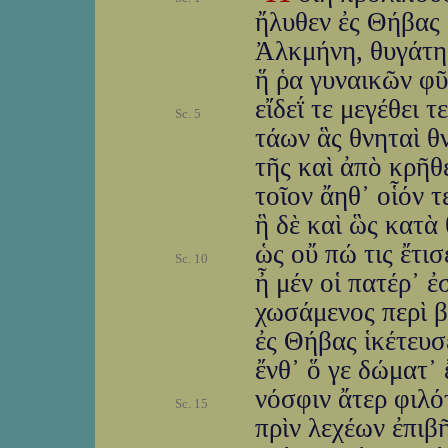
ἤλυθεν ἐς Θήβας
Ἀλκμήνη, θυγάτ
ἥ ῥα γυναικῶν φ
εἴδεΐ τε μεγέθει τ
Sc. 5
τάων ἃς θνηταὶ θν
τῆς καὶ ἀπὸ κρῆ
τοῖον ἄηθ᾽ οἷόν 
ἣ δὲ καὶ ὣς κατὰ 
ὡς οὔ πώ τις ἔτι
Sc. 10
ἦ μέν οἱ πατέρ᾽ 
χωσάμενος περὶ β
ἐς Θήβας ἱκέτευ
ἔνθ᾽ ὅ γε δώματ᾽ 
νόσφιν ἄτερ φιλό
Sc. 15
πρὶν λεχέων ἐπι