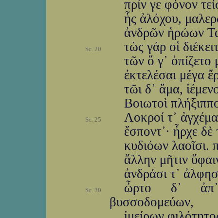
πρίν γε φόνον τε
ἧς ἀλόχου, μαλερ
ἀνδρῶν ἡρώων Τα
τὼς γάρ οἱ διέκει
Sc. 20
τῶν ὅ γ᾽ ὀπίζετο 
ἐκτελέσαι μέγα ἔρ
τῶι δ᾽ ἅμα, ἱέμεν
Βοιωτοὶ πλήξιππο
Λοκροί τ᾽ ἀγχέμα
Sc. 25
ἔσποντ᾽· ἦρχε δὲ 
κυδιόων λαοῖσι. 
ἄλλην μῆτιν ὕφαι
ἀνδράσι τ᾽ ἀλφησ
ὦρτο δ᾽ ἀπ᾽
Sc. 30
βυσσοδομεύων,
ἱμείρων φιλότητο