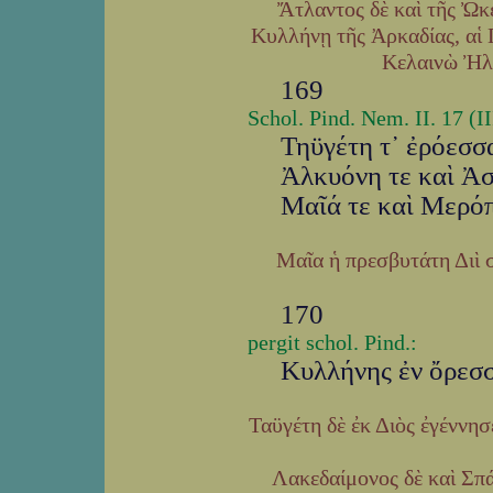
Ἄτλαντος δὲ καὶ τῆς Ὠκ
Κυλλήνῃ τῆς Ἀρκαδίας, αἱ
Κελαινὼ Ἠλ
169
Schol. Pind. Nem. II. 17 (
Τηϋγέτη τ᾽ ἐρόεσσ
Ἀλκυόνη τε καὶ Ἀσ
Μαῖά τε καὶ Μερόπ
Μαῖα ἡ πρεσβυτάτη Διὶ
170
pergit schol. Pind.:
Κυλλήνης ἐν ὄρεσσ
Ταϋγέτη δὲ ἐκ Διὸς ἐγέννη
Λακεδαίμονος δὲ καὶ Σπ