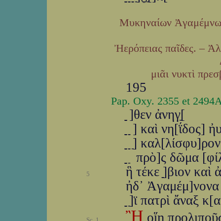
Μυκηναίων Ἀγαμέμνων
Ἠερόπειας παῖδες. – Ἀ
μιᾶι νυκτὶ πρε
195
Pap. Oxy. 2355 et 2494A, 
ַַַַַ ַַַַַ]θεν ἀνηγַ
ַַַַַ ַַַַַ ַַַ] καὶ νη[ΐδος]
ַַַַַ ַַַַַ ַַַ]ַ καλ[λί
ַַַַַ ַַַַַ ַ πρὸ]ς δῶμα 
ἣ τέκε ַַַַ]βιον καὶ
5
ἠδ᾽ Ἀγαμέμ]νονα 
ַַַַַ ַַַ]ַϊ πατρὶ ἄνα
Ἢ
οἵη προλιποῦσ
Sc. 1