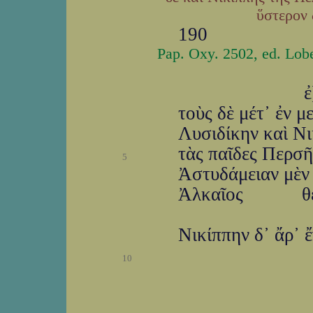
ὕστερον 
190
Pap. Oxy. 2502, ed. Lobe
ἐ
τοὺς δὲ μέτ᾽ ἐν μ
Λυσιδίκην καὶ Νι
τὰς παῖδες Περσῆ
5
Ἀστυδάμειαν μὲν 
Ἀλκαῖος θεόφι
Νικίππην δ᾽ ἄρ᾽ 
10