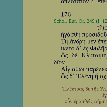
ὁπλότατον δ᾽ ἔτ
176
Schol. Eur. Or. 249 (I. 1
τῆι
ἠγάσθη προσιδοῦσ
Τιμάνδρη μὲν ἔπε
ἵκετο δ᾽ ἐς Φυλῆ
ὣς δὲ Κλυταιμή
5
δῖον
Αἰγίσθωι παρέλεκτ
ὣς δ᾽ Ἑλένη ἤισ
Ἠλέκτρας δὲ τῆς Ἄτ
ἐγ
οὖν ἐρασθεὶς Δήμητ