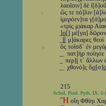
λαοῖσιν] δὲ ἰ[δ]ο
ὥς τε πό]λιν [ἀ]
5
ἱμερόεν]τα γ[ά]μο
«τρὶς μ
άκαρ Αἰακ
)
ַַַַַ]ַ
ο
[ַ] μέ[γα] δῶρ
ַַַַַ ַַַַ]ַ[ַַַַ μ]άκαρ
ὃς τοῖσδ᾽ ἐν μεγά
10
ַַַַַ ַַַַַ ַַַַַ ַ πατ]ὴρ
ַַַַַ ַַַַַ ַַַַַ περ]
ί
τ᾽ ἄλλων
ַַַַַ ַַַַַ ַַַַַ ַַ χθονὸ]ς ὅ
σ
[σ]
215
Schol. Pind. Pyth. IX. 6
Ἢ
οἵη Φθίηι Χα