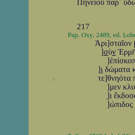
Πηνειοῦ παρ᾽ ὕδ
217
Pap. Oxy. 2489, ed. Lobe
Ἀρι]σταῖον
]
σ
ὺ
ν
Ἑρμῆ
]ἐπίσκο
]
ι
δώματα 
τε]θνηότα
5
]μεν κλ
]ַι ἔκδο
]ώπιδος