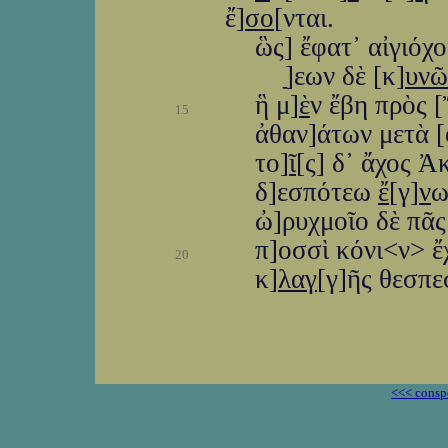
ἔ]
σο
[νται.
ὣς] ἔφατ᾽ αἰγιόχ
]ַַεων δὲ [κ]
υνῶ
ἣ μ]
ὲ
ν ἔβη πρὸς 
15
ἀθαν]άτων μετὰ [
το]
ῖ
[ς] δ᾽ ἄχος Ἀ
δ]εσπότεω
ἔ
[γ]
ν
ω
ὠ]ρυχμοῖο δὲ πᾶς
π]οσσὶ κόνι<ν> ἔχε
20
κ]
λαγ
[γ]ῆς θεσπε
<<< consp