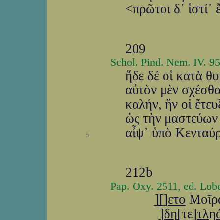
<πρῶτοι δ᾽ ἱστί᾽
209
Schol. Pind. Nem. IV. 95
ἥδε δέ οἱ κατὰ θ
αὐτὸν μὲν σχέσθα
καλήν, ἥν οἱ ἔτε
ὡς τὴν μαστεύων
αἶψ᾽ ὑπὸ Κενταύρ
5
212b
Pap. Oxy. 2511, ed. Lobe
]ַַַ[ַַַַַַַ]ַַ
ετο
Μοῖρ
]ַ
δη
ַ[ַַַַτε]
τλ
η