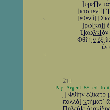
]υμ
ε
[ַַַַַ]ַַ
ν
τα
]κτομ
ε
ν[ַַַ]ַַ[ַ`]
]
ε
ַַθεν
ἱ
ַ[ַַַ
5
]ַַρω[ַַַַַκα]
ὶ
ἐ
Ἰ]αω
λκ
[ὸν
Φθίη]
ν
ἐ
ξ[ί
ἐν
10
211
Pap. Argent. 55, ed. Reit
ַַַַַ ַַ] Φθίην ἐξίκ
πολλὰ]
κ
τήματ᾽ 
Πηλεὺ]
ς
Αἰακίδης