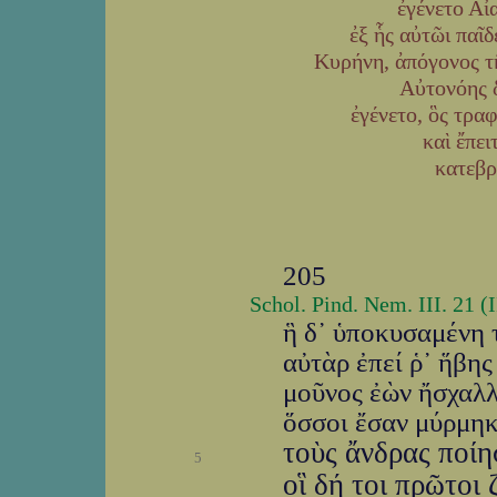
ἐγένετο Αἰ
ἐξ ἧς αὐτῶι παῖ
Κυρήνη, ἀπόγονος τῆ
Αὐτονόης δ
ἐγένετο, ὃς τρα
καὶ ἔπει
κατεβρ
205
Schol. Pind. Nem. III. 21 (
ἣ δ᾽ ὑποκυσαμένη 
αὐτὰρ ἐπεί ῥ᾽ ἥβη
μοῦνος ἐὼν ἤσχαλλ
ὅσσοι ἔσαν μύρμηκ
τοὺς ἄνδρας ποίη
5
οἳ δή τοι πρῶτοι