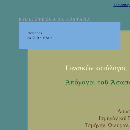
<<< consp
BIBLIOTHECA AUGUSTANA
Hesiodos
ca. 710 a. Chr. n.
Γυναικῶν κατάλογος
Ἀπόγονοι τοῦ Ἀσωπ
_______________________________________
Ἀσωπ
Ἰσμηνὸν καὶ Π
Ἰσμήνην, Φιλύραν. 