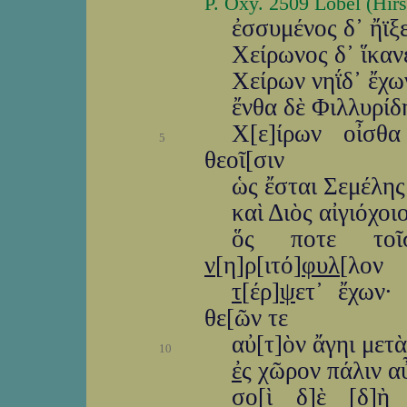
P. Oxy. 2509 Lobel (Hir
ἐσσυμένος δ᾽ ἤϊξε
Χείρωνος δ᾽ ἵκανε
Χείρων νηΐδ᾽ ἔχω
ἔνθα δὲ Φιλλυρίδ
Χ[ε]ίρων οἶσθ
5
θεοῖ[σιν
ὡς ἔσται Σεμέλης
καὶ Διὸς αἰγιόχο
ὅς ποτε τοῖ
ν
[η]ρ[ιτό]
φυλ
[λον
τ
[έρ]
ψ
ετ᾽ ἔχων·
θε[ῶν τε
αὐ[τ]ὸν ἄγηι μετ
10
ἐ
ς χῶρον πάλιν αὖ
σ
ο[ὶ δ]
ὲ
[δ]
ὴ
ἤ