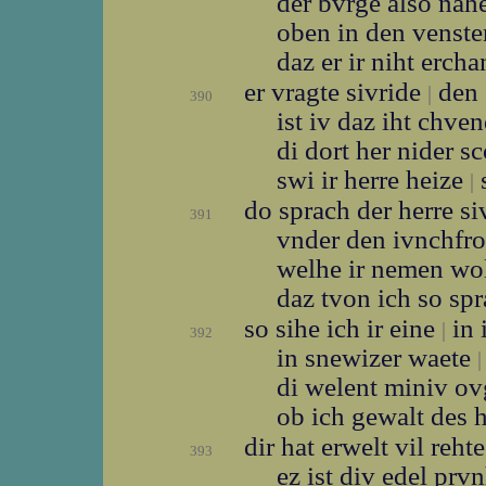
der bvrge also na
oben in den venst
daz er ir niht erch
er vragte sivride
den 
|
390
ist iv daz iht chve
di dort her nider 
swi ir herre heize
s
|
do sprach der herre si
391
vnder den ivnchf
welhe ir nemen wo
daz tvon ich so sp
so sihe ich ir eine
in 
|
392
in snewizer waete
|
di welent miniv o
ob ich gewalt des 
dir hat erwelt vil reht
393
ez ist div edel prv