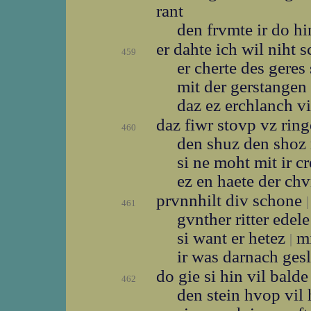
rant
den frvmte ir do h
er dahte ich wil niht 
459
er cherte des geres
mit der gerstangen
daz ez erchlanch vi
daz fiwr stovp vz rin
460
den shuz den shoz 
si ne moht mit ir c
ez en haete der ch
prvnnhilt div schone
|
461
gvnther ritter edel
si want er hetez
mi
|
ir was darnach ges
do gie si hin vil bald
462
den stein hvop vil