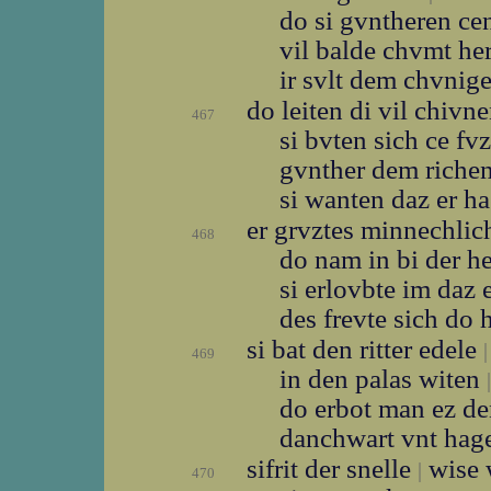
do si gvntheren ce
vil balde chvmt he
ir svlt dem chvnig
do leiten di vil chivn
467
si bvten sich ce fv
gvnther dem riche
si wanten daz er h
er grvztes minnechli
468
do nam in bi der 
si erlovbte im daz 
des frevte sich do
si bat den ritter edele
|
469
in den palas witen
|
do erbot man ez d
danchwart vnt ha
sifrit der snelle
wise 
|
470