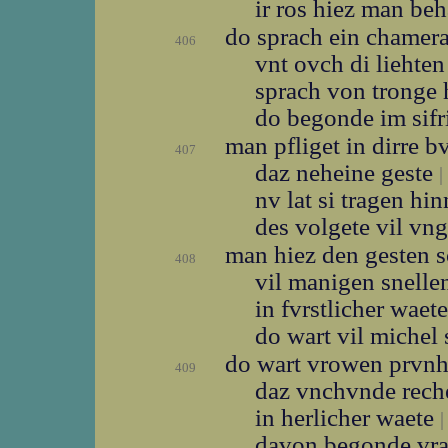
ir ros hiez man be
do sprach ein chamer
406
vnt ovch di liehte
sprach von tronge
do begonde im sifr
man pfliget in dirre 
407
daz neheine geste
|
nv lat si tragen hi
des volgete vil vn
man hiez den gesten 
408
vil manigen snelle
in fvrstlicher waet
do wart vil miche
do wart vrowen prvn
409
daz vnchvnde rec
in herlicher waete
|
davon begonde vr