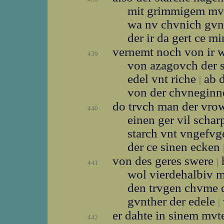
mit grimmigem mv
wa nv chvnich gvn
der ir da gert ce 
vernemt noch von ir 
439
von azagovch der 
edel vnt riche
ab d
|
von der chvnegin
do trvch man der vr
440
einen ger vil scha
starch vnt vngefv
der ce sinen ecken
von des geres swere
|
441
wol vierdehalbiv 
den trvgen chvme 
gvnther der edele
|
er dahte in sinem mv
442