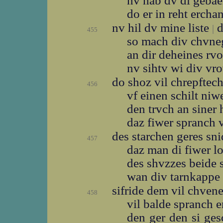
nv hab dv di geba
do er in reht erch
nv hil dv mine liste
d
|
455
so mach div chvn
an dir deheines r
nv sihtv wi div v
do shoz vil chrepftec
456
vf einen schilt ni
den trvch an siner
daz fiwer spranch 
des starchen geres sn
457
daz man di fiwer 
des shvzzes beide 
wan div tarnkappe
sifride dem vil chven
458
vil balde spranch 
den ger den si ge