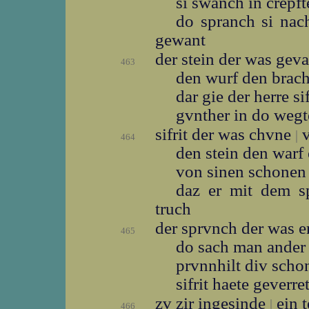
si swanch in crepf
do spranch si na
gewant
der stein der was gev
463
den wurf den brac
dar gie der herre si
gvnther in do weg
sifrit der was chvne
v
|
464
den stein den warf 
von sinen schonen 
daz er mit dem 
truch
der sprvnch der was 
465
do sach man ande
prvnnhilt div sch
sifrit haete geverre
zv zir ingesinde
ein t
|
466