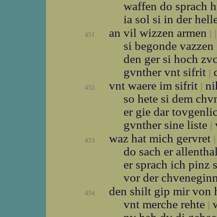
waffen do sprach 
ia sol si in der hell
an vil wizzen armen
|
|
451
si begonde vazzen
den ger si hoch zv
gvnther vnt sifrit
d
|
vnt waere im sifrit
ni
|
452
so hete si dem ch
er gie dar tovgenl
gvnther sine liste
|
waz hat mich gervret
|
453
do sach er allenth
er sprach ich pinz s
vor der chvenegin
den shilt gip mir von
454
vnt merche rehte
w
|