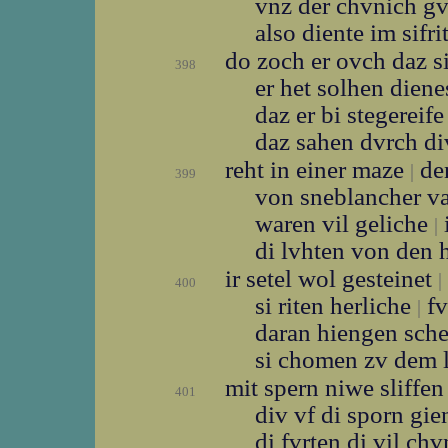
vnz der chvnich g
also diente im sifri
do zoch er ovch daz 
398
er het solhen diene
daz er bi stegereif
daz sahen dvrch di
reht in einer maze
den
|
399
von sneblancher 
waren vil geliche
|
di lvhten von den
ir setel wol gesteinet
|
400
si riten herliche
fv
|
daran hiengen sch
si chomen zv dem 
mit spern niwe sliffe
401
div vf di sporn gi
di fvrten di vil ch