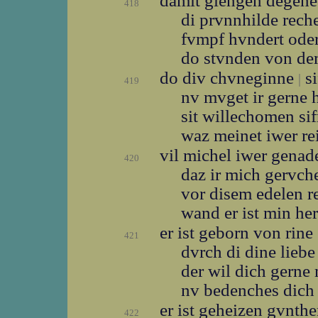
damit giengen degen
418
di prvnnhilde rec
fvmpf hvndert ode
do stvnden von de
do div chvneginne
si
|
419
nv mvget ir gerne
sit willechomen sif
waz meinet iwer re
vil michel iwer gena
420
daz ir mich gervch
vor disem edelen 
wand er ist min he
er ist geborn von rine
421
dvrch di dine lieb
der wil dich gern
nv bedenches dich
er ist geheizen gvnth
422