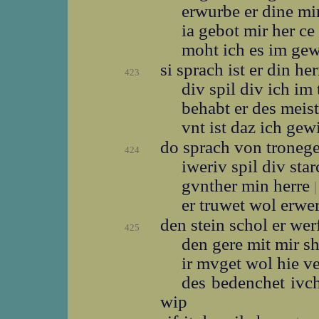
erwurbe er dine m
ia gebot mir her c
moht ich es im ge
si sprach ist er din he
423
div spil div ich im 
behabt er des meis
vnt ist daz ich ge
do sprach von troneg
424
iweriv spil div sta
gvnther min herre
|
er truwet wol erw
den stein schol er we
425
den gere mit mir s
ir mvget wol hie v
des bedenchet ivc
wip