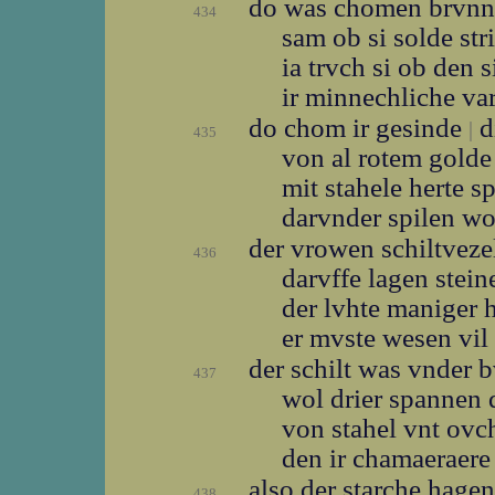
do was chomen brvnn
434
sam ob si solde str
ia trvch si ob den 
ir minnechliche v
do chom ir gesinde
d
|
435
von al rotem gold
mit stahele herte 
darvnder spilen w
der vrowen schiltvez
436
darvffe lagen stei
der lvhte maniger
er mvste wesen vi
der schilt was vnder 
437
wol drier spannen
von stahel vnt ov
den ir chamaeraer
also der starche hage
438