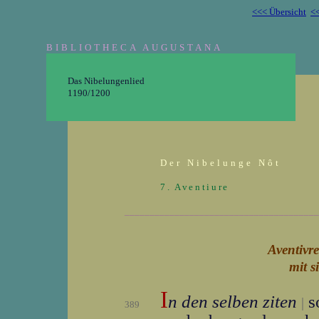
<<< Übersicht
<<
BIBLIOTHECA AUGUSTANA
Das Nibelungenlied
1190/1200
Der Nibelunge Nôt
7. Aventiure
_______________________________________
Aventivre
mit s
I
n den selben ziten
so
|
389