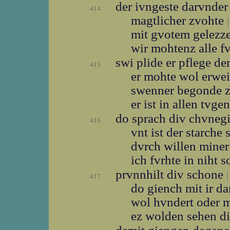
der ivngeste darvnde
414
magtlicher zvohte
|
mit gvotem gelezz
wir mohtenz alle f
swi plide er pflege de
415
er mohte wol erwe
swenner begonde 
er ist in allen tvg
do sprach div chvneg
416
vnt ist der starche s
dvrch willen mine
ich fvrhte in niht s
prvnnhilt div schone
|
417
do giench mit ir d
wol hvndert oder 
ez wolden sehen di