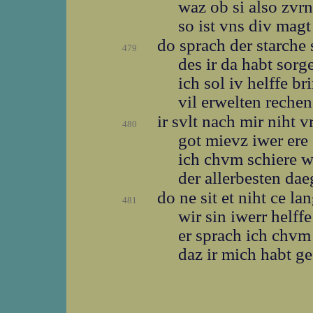
waz ob si also zvr
so ist vns div mag
do sprach der starche 
479
des ir da habt sorg
ich sol iv helffe b
vil erwelten reche
ir svlt nach mir niht 
480
got mievz iwer ere
ich chvm schiere 
der allerbesten da
do ne sit et niht ce la
481
wir sin iwerr helff
er sprach ich chv
daz ir mich habt g