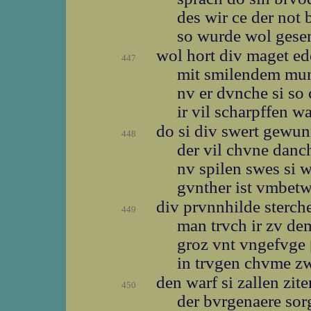
des wir ce der not
so wurde wol gese
wol hort div maget e
447
mit smilendem m
nv er dvnche si so
ir vil scharpffen w
do si div swert gewu
448
der vil chvne dan
nv spilen swes si 
gvnther ist vmbe
div prvnnhilde sterch
449
man trvch ir zv de
groz vnt vngefvge
in trvgen chvme z
den warf si zallen zit
450
der bvrgenaere so