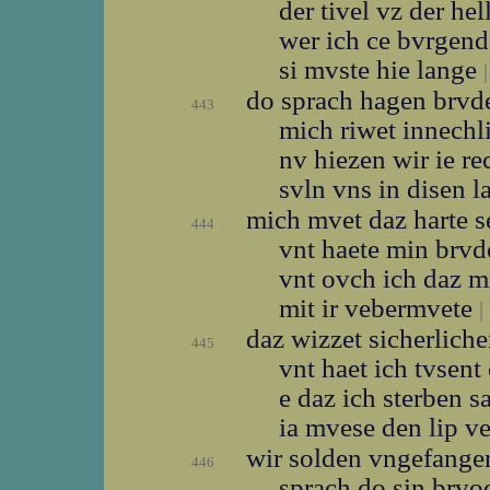
der tivel vz der hel
wer ich ce bvrgen
si mvste hie lange
|
do sprach hagen brvd
443
mich riwet innech
nv hiezen wir ie r
svln vns in disen 
mich mvet daz harte 
444
vnt haete min brv
vnt ovch ich daz 
mit ir vebermvete
|
daz wizzet sicherlich
445
vnt haet ich tvsent
e daz ich sterben 
ia mvese den lip v
wir solden vngefang
446
sprach do sin brv