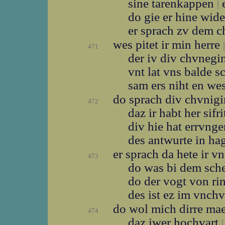
sine tarenkappen
e
|
do gie er hine wid
er sprach zv dem 
wes pitet ir min herre
|
471
der iv div chvneg
vnt lat vns balde 
sam ers niht en we
do sprach div chvnig
472
daz ir habt her sifr
div hie hat errvng
des antwurte in h
er sprach da hete ir 
473
do was bi dem sch
do der vogt von ri
des ist ez im vnc
do wol mich dirre ma
474
daz iwer hochvart
|