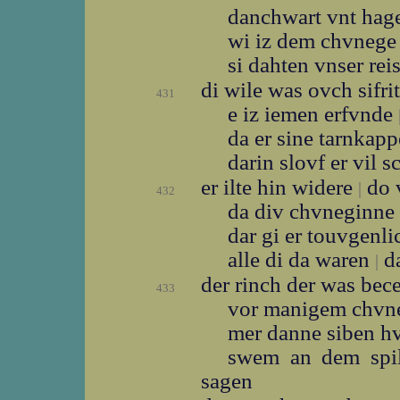
danchwart vnt ha
wi iz dem chvnege
si dahten vnser rei
di wile was ovch sifri
431
e iz iemen erfvnde
da er sine tarnkap
darin slovf er vil s
er ilte hin widere
do v
|
432
da div chvneginne
dar gi er touvgenl
alle di da waren
da
|
der rinch der was bec
433
vor manigem chvn
mer danne siben h
swem an dem spi
sagen