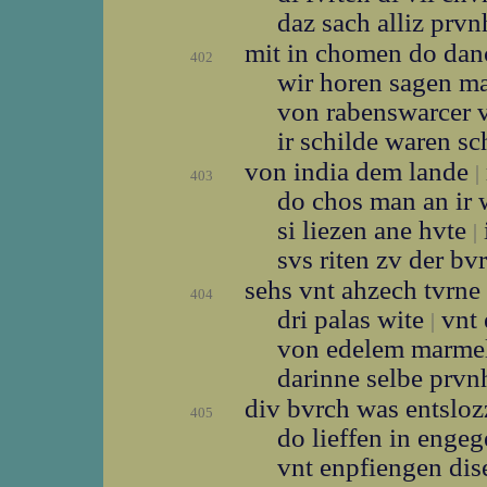
daz sach alliz prvn
mit in chomen do da
402
wir horen sagen m
von rabenswarcer
ir schilde waren s
von india dem lande
|
403
do chos man an ir
si liezen ane hvte
|
svs riten zv der bv
sehs vnt ahzech tvrne
404
dri palas wite
vnt 
|
von edelem marme
darinne selbe prvn
div bvrch was entslo
405
do lieffen in enge
vnt enpfiengen dis