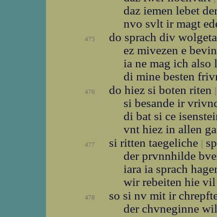
daz iemen lebet de
nvo svlt ir magt e
do sprach div wolget
475
ez mivezen e bevi
ia ne mag ich also 
di mine besten fri
do hiez si boten riten
|
476
si besande ir vriv
di bat si ce isenste
vnt hiez in allen 
si ritten taegeliche
sp
|
477
der prvnnhilde bv
iara ia sprach hag
wir rebeiten hie vi
so si nv mit ir chrepft
478
der chvneginne wi