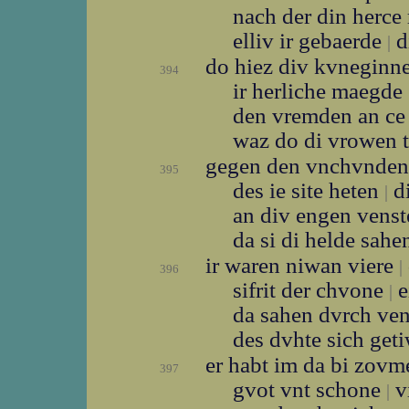
nach der din herce
elliv ir gebaerde
d
|
do hiez div kvneginn
394
ir herliche maegde
den vremden an ce
waz do di vrowen 
gegen den vnchvnde
395
des ie site heten
di
|
an div engen vens
da si di helde sah
ir waren niwan viere
|
396
sifrit der chvone
e
|
da sahen dvrch ve
des dvhte sich get
er habt im da bi zov
397
gvot vnt schone
vi
|