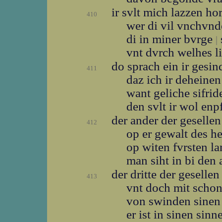
ir svlt mich lazzen h
410
wer di vil vnchvn
di in miner bvrge
|
vnt dvrch welhes l
do sprach ein ir gesi
411
daz ich ir deheine
want geliche sifri
den svlt ir wol en
der ander der geselle
412
op er gewalt des h
op witen fvrsten l
man siht in bi den 
der dritte der geselle
413
vnt doch mit scho
von swinden sinen
er ist in sinen sin