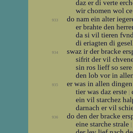
daz er di verte er
wir chomen wol ce
do nam ein alter iege
933
er brahte den herr
da si vil tieren fv
di eriagten di gese
swaz ir der bracke er
934
sifrit der vil chven
sin ros lieff so ser
den lob vor in alle
er was in allen dinge
935
tier was daz erste
d
|
ein vil starchez ha
darnach er vil schi
do den der bracke er
936
eine starche strale
|
der lev lief nach 