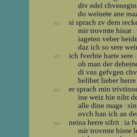
div edel chvenegi
do weinete ane ma
si sprach zv dem rec
921
mir trovmte hinat
|
iageten veber heid
daz ich so sere we
ich fverhte harte sere
|
922
ob man der dehei
di vns gefvgen ch
belibet lieber herr
er sprach min trivtin
923
ine weiz hie niht d
alle dine mage
sin
|
ovch han ich an d
neina herre sifrit
ia f
|
924
mir trovmte hinte 