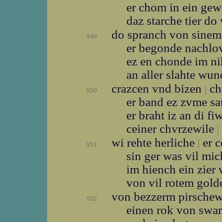
er chom in ein gew
daz starche tier d
do spranch von sinem
949
er begonde nachlo
ez en chonde im ni
an aller slahte wu
crazcen vnd bizen
ch
|
950
er band ez zvme sa
er braht iz an di fi
ceiner chvrzewile
|
wi rehte herliche
er c
|
951
sin ger was vil mi
im hiench ein zier
von vil rotem gol
von bezzerm pirsche
952
einen rok von swar