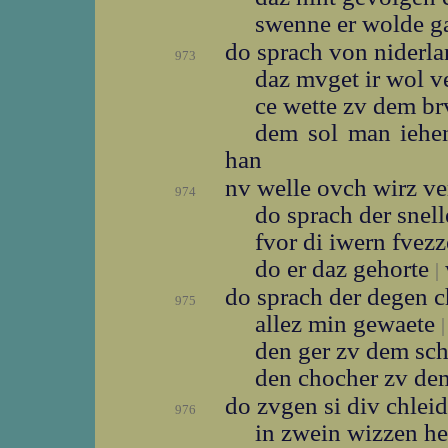
swenne er wolde 
do sprach von niderl
973
daz mvget ir wol 
ce wette zv dem b
dem sol man ieh
han
nv welle ovch wirz v
974
do sprach der snelle
fvor di iwern fvez
do er daz gehorte
|
do sprach der degen 
975
allez min gewaete
|
den ger zv dem sc
den chocher zv de
do zvgen si div chlei
976
in zwein wizzen 