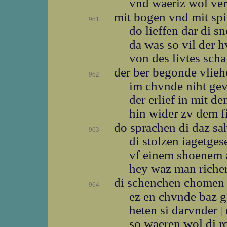
vnd waeriz wol ve
mit bogen vnd mit sp
961
do lieffen dar di s
da was so vil der 
von des livtes scha
der ber begonde vlie
962
im chvnde niht ge
der erlief in mit d
hin wider zv dem 
do sprachen di daz s
963
di stolzen iagetges
vf einem shoenem
hey waz man riche
di schenchen chomen
964
ez en chvnde baz 
heten si darvnder
|
so waeren wol di 