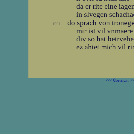
da er rite eine iag
in slvegen schach
do sprach von troneg
1001
mir ist vil vnmaer
div so hat betrveb
ez ahtet mich vil r
<<< Übersicht
<<