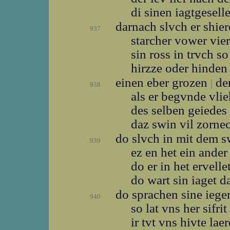
di sinen iagtgesell
darnach slvch er shie
937
starcher vower vie
sin ross in trvch s
hirzze oder hinde
einen eber grozen
den
|
938
als er begvnde vli
des selben geiedes
daz swin vil zorne
do slvch in mit dem 
939
ez en het ein ander
do er in het ervelle
do wart sin iaget d
do sprachen sine iege
940
so lat vns her sifrit
ir tvt vns hivte lae