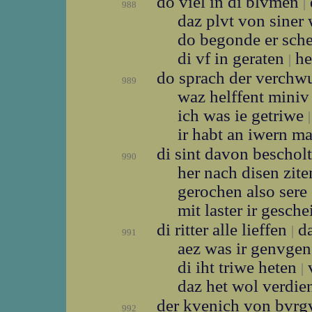
do viel in di blvmen
|
988
daz plvt von sine
do begonde er sch
di vf in geraten
he
|
do sprach der verch
989
waz helffent miniv
ich was ie getriwe
|
ir habt an iwern 
di sint davon beschol
990
her nach disen zit
gerochen also sere
mit laster ir gesch
di ritter alle lieffen
da
|
991
aez was ir genvge
di iht triwe heten
v
|
daz het wol verdie
der kvenich von bvr
992