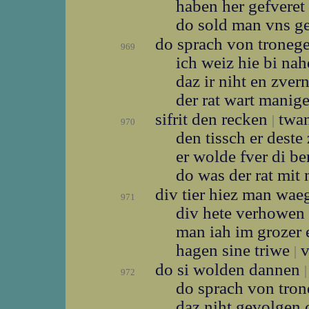
haben her gefveret
do sold man vns ge
do sprach von troneg
969
ich weiz hie bi na
daz ir niht en zver
der rat wart mani
sifrit den recken
twan
|
970
den tissch er deste 
er wolde fver di b
do was der rat mit
div tier hiez man wa
971
div hete verhowen
man iah im grozer
hagen sine triwe
v
|
do si wolden dannen
|
972
do sprach von tro
daz niht gevolgen