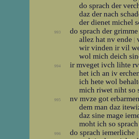
do sprach der ver
daz der nach scha
der dienet michel 
do sprach der grimm
993
allez hat nv ende
v
|
wir vinden ir vil 
wol mich deich sin
ir mveget ivch lihte 
994
het ich an iv erch
ich hete wol behal
mich riwet niht so
nv mvze got erbarme
995
dem man daz itew
daz sine mage iem
moht ich so sprach 
do sprach iemerliche
|
996