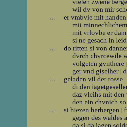
vielen zwene berg
wil dv von mir sc
er vmbvie mit hande
925
mit minnechliche
mit vrlovbe er da
si ne gesach in lei
do ritten si von dann
926
dvrch chvrcewile 
volgeten gvnthere
|
ger vnd giselher
d
|
geladen vil der rosse
|
927
di den iagetgesell
daz vleihs mit den
den ein chvnich so
si hiezen herbergen
f
|
928
gegen des waldes 
da si da iagen sol