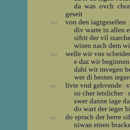
da was ovch chom
geseit
von den iagtgesellen
|
929
div warte in allen
sifrit der vil starch
wisen nach dem w
welle wir vns scheid
930
e daz wir beginne
dabi wir mvegen 
wer di besten iege
livte vnd gehvende
s
|
931
so cher ietslicher
s
|
swer danne iage da
do wart der ieger b
do sprach der herre sif
932
niwan einen brack