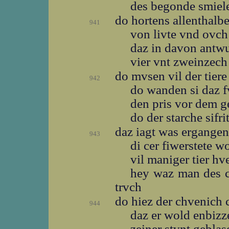
des begonde smie
do hortens allenthalb
941
von livte vnd ovc
daz in davon antw
vier vnt zweinzech
do mvsen vil der tier
942
do wanden si daz 
den pris vor dem 
do der starche sifri
daz iagt was ergange
943
di cer fiwerstete 
vil maniger tier hv
hey waz man des 
trvch
do hiez der chvenich
944
daz er wold enbiz
zeiner stvnt gebla