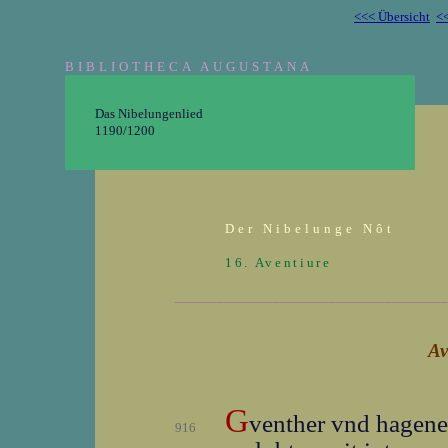
<<< Übersicht
<<
BIBLIOTHECA AUGUSTANA
Das Nibelungenlied
1190/1200
Der Nibelunge Nôt
16. Aventiure
_______________________________________
Av
G
venther vnd hagen
916