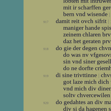
lobten mit intruw
mit ir scharffen ge
bern vnd wisende
|
damit reit ovch sifrit
|
917
maniger hande spi
zeinem chlaren br
daz het geraten pr
do gie der degen chv
918
do was nv vfgeso
sin vnd siner gese
do ne dorfte criem
di sine trivttinne
chvs
|
919
got laze mich dic
vnd mich div dine
soltv chvercewile
do gedahtes an div m
920
div si da hagenen 