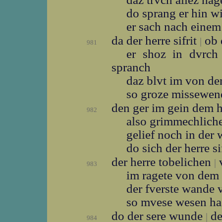
do sprang er hin w
er sach nach einem
da der herre sifrit
ob 
|
981
er shoz in dvrch
spranch
daz blvt im von d
so groze missewe
den ger im gein dem 
982
also grimmechlic
gelief noch in der
do sich der herre si
der herre tobelichen
v
|
983
im ragete von dem
der fverste wande
so mvese wesen h
do der sere wunde
de
|
984