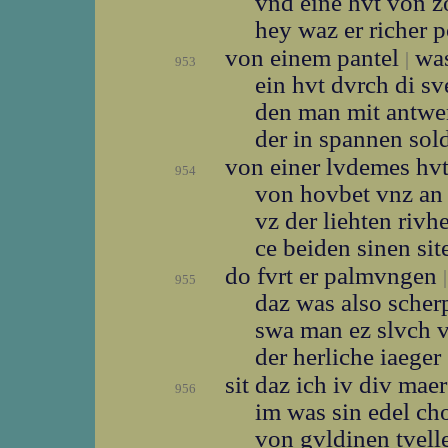
vnd eine hvt von 
hey waz er richer 
von einem pantel
was
|
953
ein hvt dvrch di s
den man mit antw
der in spannen sol
von einer lvdemes hv
954
von hovbet vnz an
vz der liehten rivh
ce beiden sinen si
do fvrt er palmvngen
|
955
daz was also scher
swa man ez slvch 
der herliche iaeger
sit daz ich iv div mae
956
im was sin edel c
von gvldinen tvel