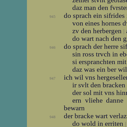
daz man den fvrste
do sprach ein sifrides
945
von eines hornes 
zv den herbergen
|
do wart nach den g
do sprach der herre sif
946
sin ross trvch in e
si erspranchten mit
daz was ein ber wi
ich wil vns hergesell
947
ir svlt den bracken
der sol mit vns hi
ern vliehe danne
bewarn
der bracke wart verla
948
do wold in erriten
|