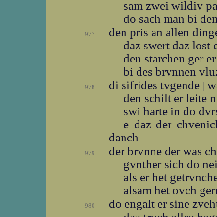
sam zwei wildiv p
do sach man bi d
den pris an allen din
977
daz swert daz lost 
den starchen ger er
bi des brvnnen vl
di sifrides tvgende
wa
|
978
den schilt er leite 
swi harte in do dvr
e daz der chveni
danch
der brvnne der was c
979
gvnther sich do ne
als er het getrvnc
alsam het ovch ge
do engalt er sine zve
980
daz trvch allez ha