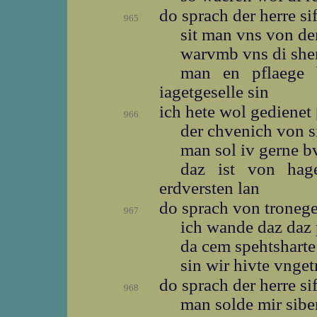
do sprach der herre sif
965
sit man vns von d
warvmb vns di sh
man en pflaege 
iagetgeselle sin
ich hete wol gedienet
966
der chvenich von 
man sol iv gerne 
daz ist von ha
erdversten lan
do sprach von troneg
967
ich wande daz daz
da cem spehtshart
sin wir hivte vnge
do sprach der herre sif
968
man solde mir sib