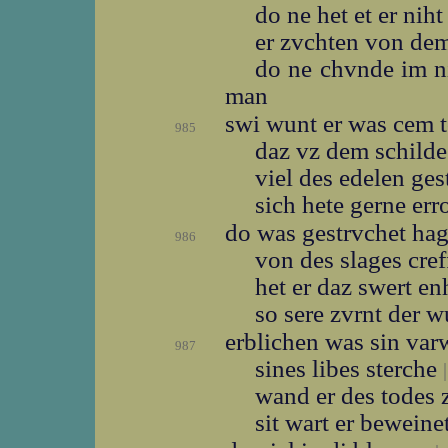
do ne het et er nih
er zvchten von de
do ne chvnde im n
man
swi wunt er was cem 
985
daz vz dem schild
viel des edelen ge
sich hete gerne er
do was gestrvchet ha
986
von des slages cref
het er daz swert e
so sere zvrnt der 
erblichen was sin va
987
sines libes sterche
|
wand er des todes
sit wart er beweine