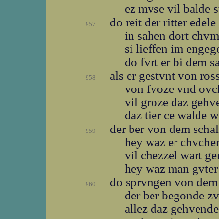
ez mvse vil balde 
do reit der ritter edele
957
in sahen dort chv
si lieffen im enge
do fvrt er bi dem s
als er gestvnt von ros
958
von fvoze vnd ov
vil groze daz geh
daz tier ce walde 
der ber von dem scha
959
hey waz er chvch
vil chezzel wart ge
hey waz man gvter
do sprvngen von dem
960
der ber begonde z
allez daz gehvend