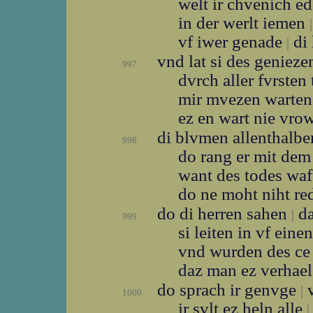
welt ir chvenich e
in der werlt iemen
|
vf iwer genade
di 
|
vnd lat si des geniez
997
dvrch aller fvrste
mir mvezen warten
ez en wart nie vro
di blvmen allenthalb
998
do rang er mit dem
want des todes wa
do ne moht niht r
do di herren sahen
da
|
999
si leiten in vf eine
vnd wurden des ce
daz man ez verhae
do sprach ir genvge
v
|
1000
ir svlt ez heln alle
|