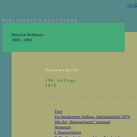
<<< Ü
BIBLIOTHECA AUGUSTANA
Heinrich Hoffmann
1809 - 1894
Struwwelpeter
100. Auflage
1876
__________________________________________________
Titel
Zur hundertsten Auflage. Jubiläumsblatt 1876
Wie der „Struwwelpeter“ entstand
Vorspruch
I. Struwwelpeter