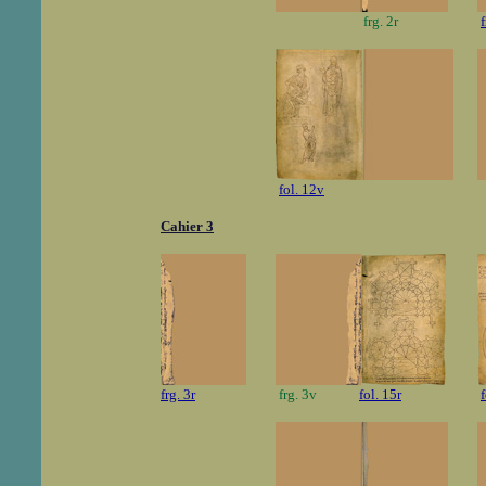
frg. 2r
f
fol. 12v
Cahier 3
frg. 3r
frg. 3v
fol. 15r