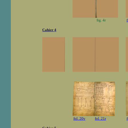
frg. 4r
f
Cahier 4
fol. 20v
fol. 21r